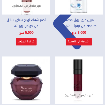
غير متوفر في المخزون
مزيل عرق رول Fresh
أحمر شفاه لونج ستاي سائل
Natural من نيفيا – 50 مل
من جولدن روز 37
3,000
د.ع
5,000
د.ع
إضافة إلى السلة
قراءة المزيد
غير متوفر في المخزون