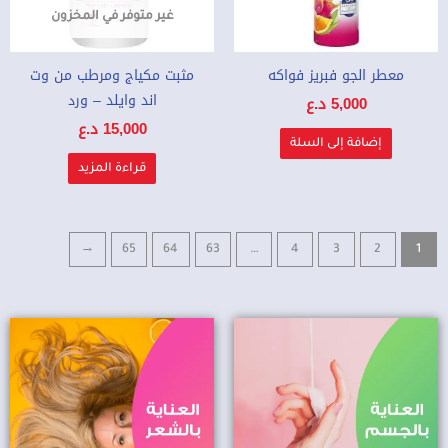
غير متوفر في المخزون
معطر الجو فبريز فواكه
مثبت مكياج ومرطب من وت
اند وايلد – ورد
5,000
د.ع
15,000
د.ع
إضافة إلى السلة
قراءة المزيد
←
65
64
63
…
4
3
2
1