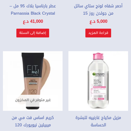
أحمر شفاه لونج ستاي سائل
عطر بارناسيا بلاك 95 مل –
من جولدن روز 15
Parnassia Black Crystal
5,000
د.ع
41,000
د.ع
قراءة المزيد
إضافة إلى السلة
غير متوفر في المخزون
مزيل مكياج غارنييه للبشرة
كريم اساس فت مي من
الحساسة
ميبيلين نيويورك 120