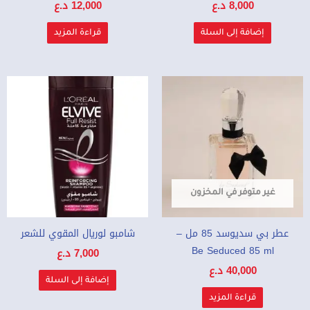
8,000
د.ع
12,000
د.ع
إضافة إلى السلة
قراءة المزيد
غير متوفر في المخزون
عطر بي سديوسد 85 مل –
شامبو لوريال المقوي للشعر
Be Seduced 85 ml
7,000
د.ع
40,000
د.ع
إضافة إلى السلة
قراءة المزيد