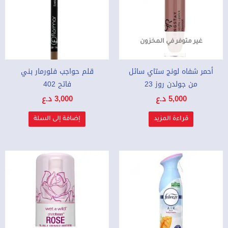
غير متوفر في المخزون
أحمر شفاه لونج ستاي سائل
قلم حواجب فلورمار بني
من جولدن روز 23
فاتح 402
5,000
د.ع
3,000
د.ع
قراءة المزيد
إضافة إلى السلة