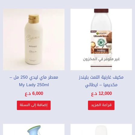
غير متوفر في المخزون
مكيف غارنية التمت بليندز
معطر ماي ليدي 250 مل –
مكديميا – ايطالي
My Lady 250ml
12,000
د.ع
6,000
د.ع
قراءة المزيد
إضافة إلى السلة