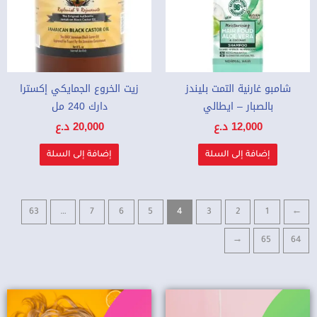
شامبو غارنية التمت بليندز
زيت الخروع الجمايكي إكسترا
بالصبار – ايطالي
دارك 240 مل
12,000
د.ع
20,000
د.ع
إضافة إلى السلة
إضافة إلى السلة
63
…
7
6
5
4
3
2
1
→
←
65
64