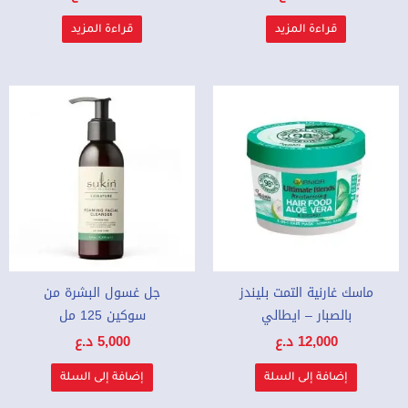
قراءة المزيد
قراءة المزيد
ماسك غارنية التمت بليندز
جل غسول البشرة من
بالصبار – ايطالي
سوكين 125 مل
12,000
د.ع
5,000
د.ع
إضافة إلى السلة
إضافة إلى السلة