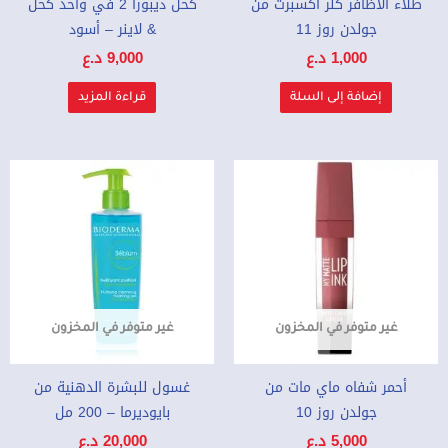
طلاء الأظافر كلر اكسبرت من
كحل ديبورا 2 في واحد كحل
جولدن روز 11
& لاينر – أسود
1,000
د.ع
9,000
د.ع
إضافة إلى السلة
قراءة المزيد
غير متوفر في المخزون
غير متوفر في المخزون
أحمر شفاه ماي مات من
غسول للبشرة الدهنية من
جولدن روز 10
بايوديرما – 200 مل
5,000
د.ع
20,000
د.ع