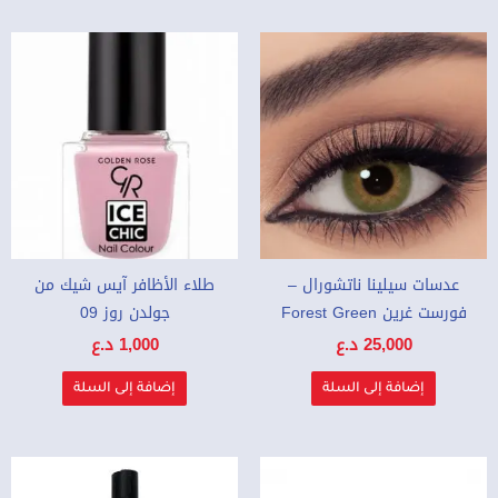
عدسات سيلينا ناتشورال –
طلاء الأظافر آيس شيك من
فورست غرين Forest Green
جولدن روز 09
25,000
د.ع
1,000
د.ع
إضافة إلى السلة
إضافة إلى السلة