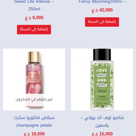
– Sweet Life Intense
– Fancy Blooming100ml
250ml
42,000
د.ع
6,000
د.ع
إضافة إلى السلة
إضافة إلى السلة
غير متوفر في المخزون
شامبو لوف اند بيوتي –
سبلاش فكتوريا سكرت
ياسمين
champagne petals
15,000
د.ع
18,000
د.ع