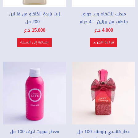
مرطب للشفاه ورد جوري
زيت بزبدة الكاكاو من فازلين
ملطف من بيزلين – 4 جرام
– 200 مل
4,000
د.ع
15,000
د.ع
قراءة المزيد
إضافة إلى السلة
عطر فانسي بلومنك 100 مل
معطر سويت لايف 100 مل