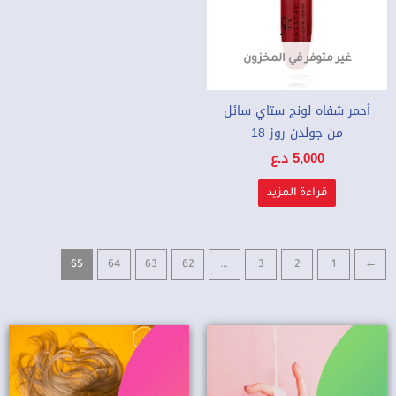
غير متوفر في المخزون
أحمر شفاه لونج ستاي سائل
من جولدن روز 18
5,000
د.ع
قراءة المزيد
65
64
63
62
…
3
2
1
→