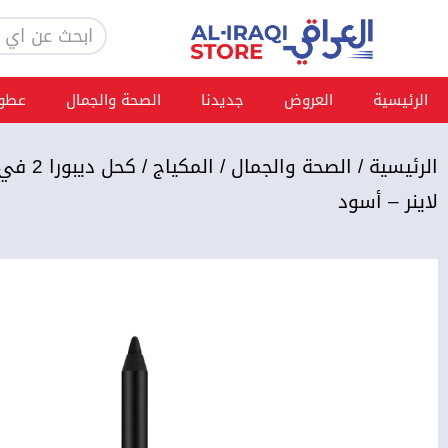
خطي
Search
لى
لمحتوى
الرئيسية
العروض
جديدنا
الصحة والجمال
عطور
الرئيسية
/
الصحة والجمال
/
المكياج
/ كحل د
لاينر – أسود