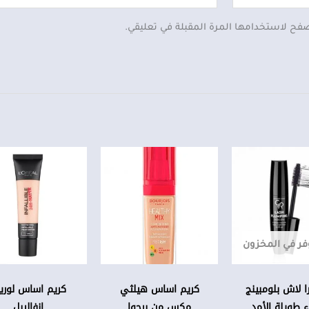
صفح لاستخدامها المرة المقبلة في تعليقي.
هناك
العديد
من
الأشكال
المختلفة
فر في المخزون
لهذا
المنتج.
يمكن
ا لاش بلومبينج
كريم اساس هيلثي
كريم اساس لوريا
 طويلة الأمد
مكس من برجوا
اختيار
انفاليبل