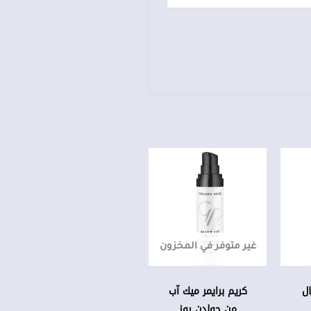
هناك
العديد
من
الأشكال
المختلفة
غير متوفر في المخزون
لهذا
المنتج.
يمكن
ل
كريم برايمر ميك آب
اختيار
من جولدن روز