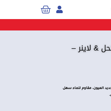
Cart
Sea
احد كحل & لاينر –
حديد العيون، مقاوم للماء سهل
.