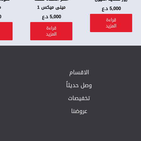
مينى ميكس 1
م
5,000
د.ع
5,000
د.ع
0
قراءة
المزيد
قراءة
المزيد
الاقسام
وصل حديثاً
تخفيصات
عروضنا