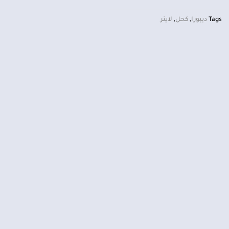
Tags
ديبورا
,
كحل
,
لاينر