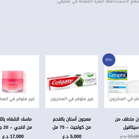
صفح لاستخدامها المرة المقبلة في تعليقي.
السعر
السعر
-35%
الحالي
الأصلي
هو:
هو:
6,500 د.ع.
10,000 د.ع.
فر في المخزون
غير متوفر في المخزون
غير متوفر في الم
ن ملطف من
معجون أسنان بالفحم
ماسك الشفاه بالت
سيتافيل
من كولجيت – 75 مل
من لانجي – 20 جرام
10,0
د.ع
5,000
د.ع
17,000
د.ع