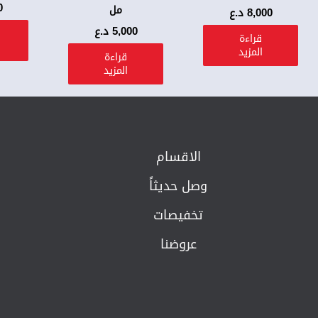
0
مل
8,000
د.ع
5,000
د.ع
قراءة
المزيد
قراءة
المزيد
الاقسام
وصل حديثاً
تخفيصات
عروضنا