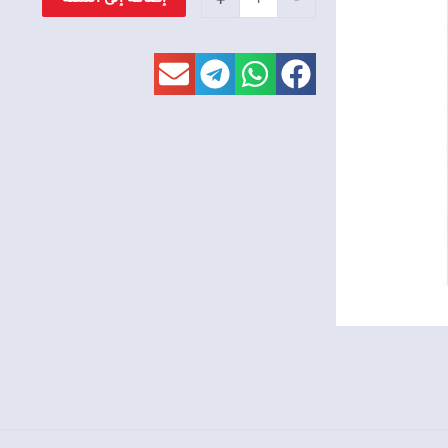
واقي
شمس
بايو
بلنص