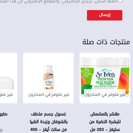
احفظ اسمي، بريدي الإلكتروني، والموقع الإلكتروني في هذا المت
منتجات ذات صلة
غير متوفر في المخزون
غير متوفر في المخزون
غير متو
مقشر بالمشمش
غسول جسم ملطف
صابو
للبشرة النضرة من
بالشوفان وزبدة الشيا
ستيفز – 283 مل
من سانت آيفز – 400
00