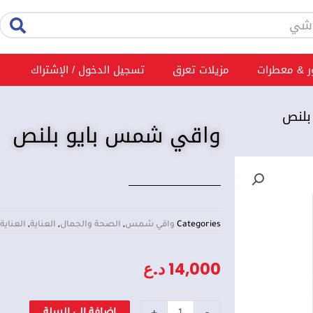
rch
 & معطرات
مزيلات تعرق
تسجيل الدخول / الإشتراك
بلنص
واقي شمس بايو بلنص
Categories
واقي شمس
,
الصحة والجمال
,
العناية
,
العناية
14,000
د.ع
كمية
+
-
إضافة إلى السلة