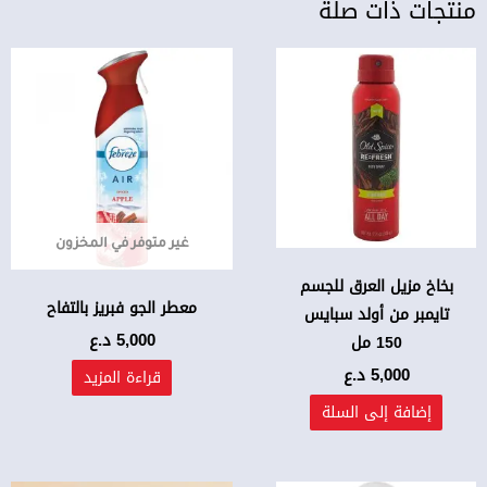
منتجات ذات صلة
غير متوفر في المخزون
بخاخ مزيل العرق للجسم
معطر الجو فبريز بالتفاح
تايمبر من أولد سبايس
5,000
د.ع
150 مل
5,000
د.ع
قراءة المزيد
إضافة إلى السلة