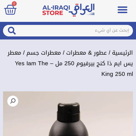
art
0
خطي
Menu
مزيلات تعرق
الصحة والجمال
عطور & معطرات
تسجيل الدخول / الإشتراك
لى
لمحتوى
arch
Search
الرئيسية
/
عطور & معطرات
/
معطرات جسم
/ معطر
يس ايم ذا كنج بيرفيوم 250 مل – Yes Iam The
King 250 ml