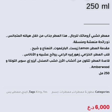
250 ml
معطر خشبي أروماتك للرجال , هذا العطر جذاب من خلال هيكله المتجانس ,
ذو رائحة منعشة ومنسقة.
مقدمة العطر: Lemon زيست, البارغموت, النعناع و شيح .
قلب العطر: الخزامي, زهور إبره الراعي, روائح عشبيه و الأناناس .
قاعدة العطر: تتكون من أخشاب الأرز, خشب الصندل, آيزو إي سوبر, التونكا و
Amberwood .
250 مل
Categories
عطور & معطرات
,
معطرات جسم
Yes
,
King
Tags
,
كينج
,
معطر
,
يس
6,000
د.ع