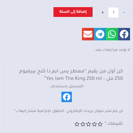
كمية
+
-
إضافة إلى السلة
معطر
يس
ايم
ذا
كنج
لا توجد مراجعات بعد.
بيرفيوم
250
مل
كن أول من يقيم “معطر يس ايم ذا كنج بيرفيوم
-
250 مل – Yes Iam The King 250 ml”
Yes
التسجيل باستخدام :
Iam
The
King
لن يتم نشر عنوان بريدك الإلكتروني.
الحقول الإلزامية مشار إليها بـ
*
250
ml
تقييمك
*