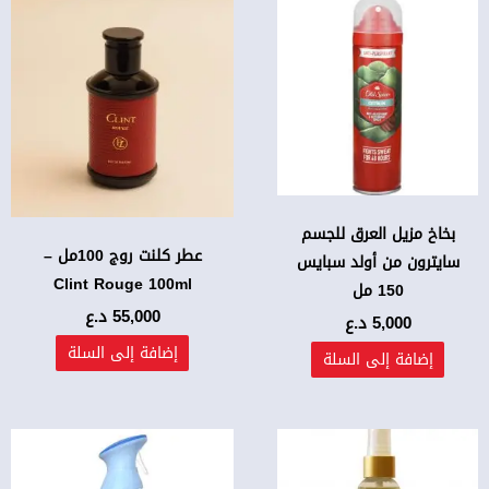
بخاخ مزيل العرق للجسم
عطر كلنت روج 100مل –
سايترون من أولد سبايس
Clint Rouge 100ml
150 مل
55,000
د.ع
5,000
د.ع
إضافة إلى السلة
إضافة إلى السلة