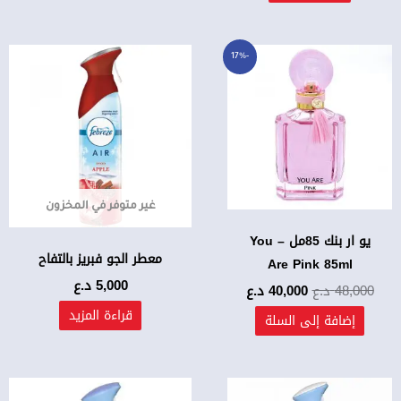
السعر
السعر
-17%
الأصلي
الحالي
هو:
هو:
48,000 د.ع.
40,000 د.ع.
غير متوفر في المخزون
يو ار بنك 85مل – You
معطر الجو فبريز بالتفاح
Are Pink 85ml
5,000
د.ع
48,000
د.ع
40,000
د.ع
قراءة المزيد
إضافة إلى السلة