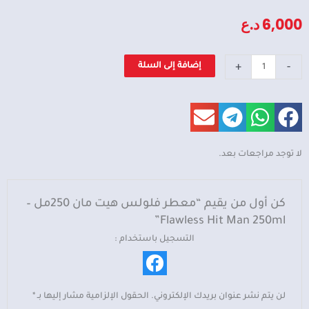
6,000
د.ع
كمية
+
-
إضافة إلى السلة
معطر
فلولس
هيت
مان
250مل
لا توجد مراجعات بعد.
-
Flawless
Hit
كن أول من يقيم “معطر فلولس هيت مان 250مل –
Man
Flawless Hit Man 250ml”
250ml
التسجيل باستخدام :
لن يتم نشر عنوان بريدك الإلكتروني.
الحقول الإلزامية مشار إليها بـ
*