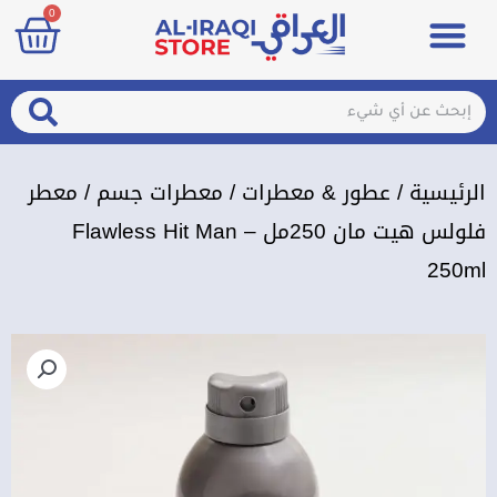
art
0
خطي
Menu
مزيلات تعرق
الصحة والجمال
عطور & معطرات
تسجيل الدخول / الإشتراك
لى
لمحتوى
arch
Search
الرئيسية
/
عطور & معطرات
/
معطرات جسم
/ معطر
فلولس هيت مان 250مل – Flawless Hit Man
250ml