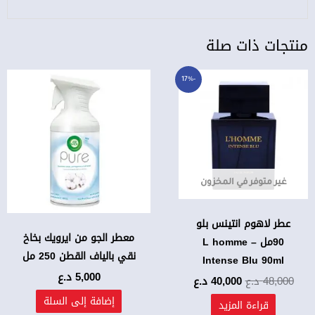
منتجات ذات صلة
السعر
السعر
-17%
الأصلي
الحالي
هو:
هو:
48,000 د.ع.
40,000 د.ع.
غير متوفر في المخزون
عطر لاهوم انتينس بلو
معطر الجو من ايرويك بخاخ
90مل – L homme
نقي بالياف القطن 250 مل
Intense Blu 90ml
5,000
د.ع
48,000
د.ع
40,000
د.ع
إضافة إلى السلة
قراءة المزيد