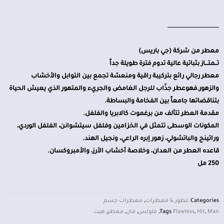
معطر من شركة (جي باريس)
تــمتـــاز بثباتية عالية تدوم فترة طويلة جداً
معطر رجالي رائع بتركيبة راقية ومنعشة تجمع بين التوابل والأخشاب
والزهور.فهوعطر جذّاب للرجل الغامض والجريء والمتهور الذي يعيش الحياة
بتناقضاتها جامعاً بين الفخامة والبساطة.
مقدمة العطر تتألف من برغموت كالابريا والفلفل.
المكونات الوسطى تتمثل في الخزامين وفلفل سيتشوانن، الفلفل الوردي،
وراتينج والباتشولي، زهور إبره الراعي، ونجيل الهند.
قاعده العطر من العدان، وخلاصة أخشاب الأرز، والأمبروكسان.
250 مل
Categories
عطور & معطرات
,
معطرات جسم
Man
,
Hit
,
Flawless
Tags
,
فلولس
,
مان
,
معطر
,
هيت