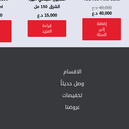
الشرق 150 مل
ml
48,000
د.ع
40,000
د.ع
15,000
د.ع
00
إضافة
قراءة
إلى
المزيد
السلة
الاقسام
وصل حديثاً
تخفيصات
عروضنا