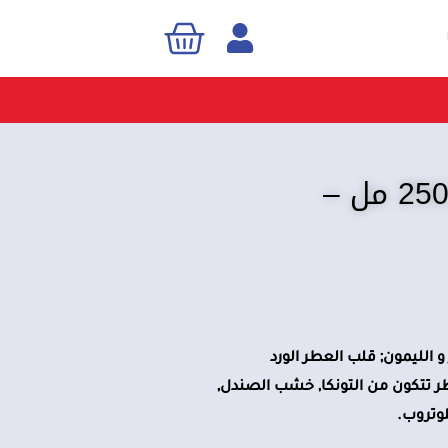
Cart
Sea
معطر سينسوال انتينس 250 مل –
و الليمون; قلب العطر الورد
طر تتكون من التونكا, خشب الصندل,
لوتروب.