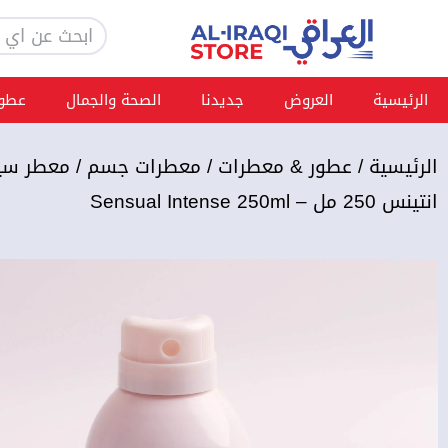
خطي
Search
لى
لمحتوى
الرئيسية
العروض
جديدنا
الصحة والجمال
عطور
الرئيسية
/
عطور & معطرات
/
معطرات جسم
/ معطر سي
انتينس 250 مل – Sensual Intense 250ml