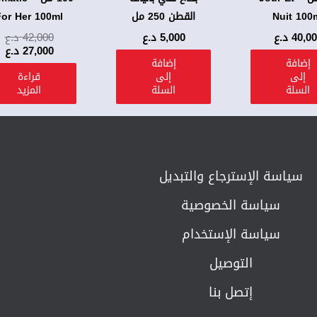
Nuit 100
القطن 250 مل
For Her 100ml
40,0
د.ع
5,000
د.ع
42,000
د.ع
27,000
د.ع
إضافة
إضافة
إلى
إلى
قراءة
السلة
السلة
المزيد
سياسة الإسترجاع والتبديل​
سياسة الخصوصية
سياسة الإستخدام
التوصيل
إتصل بنا