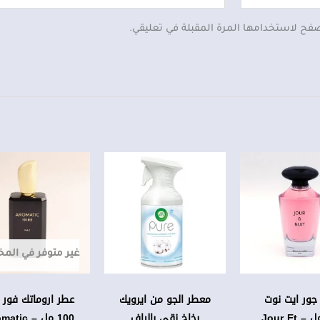
صفح لاستخدامها المرة المقبلة في تعليقي.
ال
ال
ال
ا
ه
ه
00
00
غير متوفر في الم
جور ايت نوت
معطر الجو من ايرويك
عطر اروماتك فور 
100مل – Jour Et
بخاخ نقي بالياف
100 مل – ic