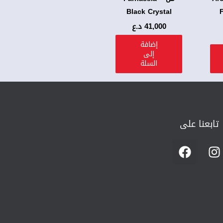
Black Crystal
41,000
د.ع
إضافة
إلى
السلة
تابعنا على
F
I
a
n
c
s
e
t
b
a
o
g
o
r