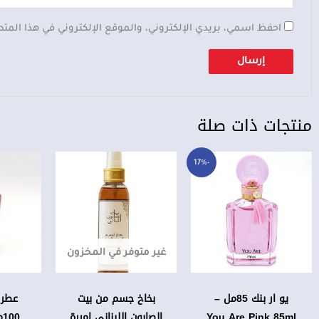
احفظ اسمي، بريدي الإلكتروني، والموقع الإلكتروني في هذا المت
منتجات ذات صلة
السعر
السعر
-17%
الحالي
الأصلي
هو:
هو:
48,000 د.ع.
40,000 د.ع.
غير متوفر في المخزون
يو ار بنك 85مل –
بخاخ جسم من بيت
عطر 
You Are Pink 85ml
الصابون اللبناني اميرة