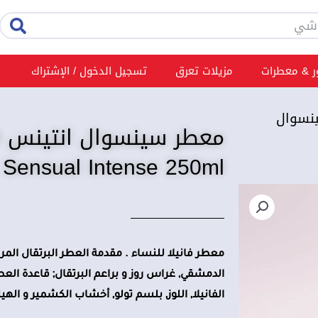
rch
 & معطرات
مزيلات تعرق
تسجيل الدخول / الإشتراك
نسوال
Sensual Intense 250ml
معطر فانيلا للنساء . مقدمة العطر البرتقال المر 
الدمشقي, غراس روز و براعم البرتقال; قاعدة الع
الفانيلا, اللوز, بلسم تولو, أخشاب الكشمير و الهي