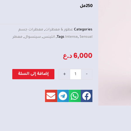
250مل
Categories
عطور & معطرات
,
معطرات جسم
Sensual
,
Intense
Tags
,
انتينس
,
سينسوال
,
معطر
6,000
د.ع
كمية
+
-
إضافة إلى السلة
معطر
سينسوال
انتينس
250
مل
-
Sensual