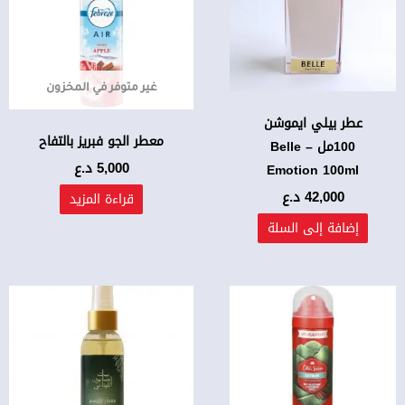
غير متوفر في المخزون
عطر بيلي ايموشن
معطر الجو فبريز بالتفاح
100مل – Belle
5,000
د.ع
Emotion 100ml
42,000
د.ع
قراءة المزيد
إضافة إلى السلة