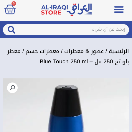
art
0
خطي
Menu
مزيلات تعرق
الصحة والجمال
عطور & معطرات
تسجيل الدخول / الإشتراك
لى
لمحتوى
arch
Search
الرئيسية
/
عطور & معطرات
/
معطرات جسم
/ معطر
بلو تج 250 مل – Blue Touch 250 ml