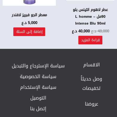
عطر لاهوم انتينس بلو
معطر الجو فبريز لافندر
90مل – L homme
5,000
د.ع
Intense Blu 90ml
48,000
د.ع
40,000
د.ع
إضافة إلى السلة
قراءة المزيد
الاقسام
سياسة الإسترجاع والتبديل​
سياسة الخصوصية
وصل حديثاً
سياسة الإستخدام
تخفيصات
التوصيل
عروضنا
إتصل بنا