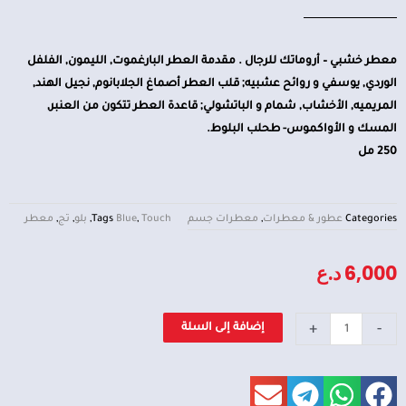
معطر خشبي – أروماتك للرجال . مقدمة العطر البارغموت, الليمون, الفلفل
الوردي, يوسفي و روائح عشبيه; قلب العطر أصماغ الجلابانوم, نجيل الهند,
المريميه, الأخشاب, شمام و الباتشولي; قاعدة العطر تتكون من العنبر,
المسك و الأواكموس- طحلب البلوط.
250 مل
Categories
عطور & معطرات
,
معطرات جسم
Touch
,
Blue
Tags
,
بلو
,
تج
,
معطر
6,000
د.ع
كمية
+
-
إضافة إلى السلة
معطر
بلو
تج