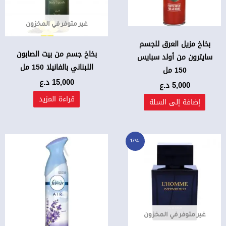
غير متوفر في المخزون
بخاخ مزيل العرق للجسم
بخاخ جسم من بيت الصابون
سايترون من أولد سبايس
اللبناني بالفانيلا 150 مل
150 مل
15,000
د.ع
5,000
د.ع
قراءة المزيد
إضافة إلى السلة
السعر
السعر
-17%
الأصلي
الحالي
هو:
هو:
48,000 د.ع.
40,000 د.ع.
غير متوفر في المخزون