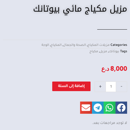
مزيل مكياج مائي بيوتانك
Categories
مزيلات المكياج
,
الصحة والجمال
,
المكياج
,
الوجة
Tags
بيوتانك
,
مزيل
,
مكياج
8,000
د.ع
كمية
+
-
إضافة إلى السلة
مزيل
مكياج
مائي
بيوتانك
لا توجد مراجعات بعد.