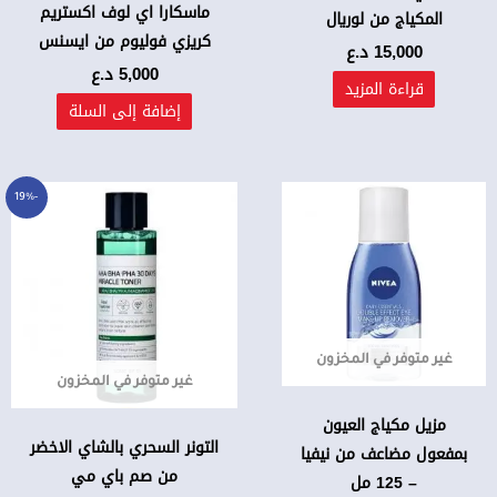
ماسكارا اي لوف اكستريم
المكياج من لوريال
كريزي فوليوم من ايسنس
15,000
د.ع
5,000
د.ع
قراءة المزيد
إضافة إلى السلة
السعر
السعر
-19%
الأصلي
الحالي
هو:
هو:
18,000 د.ع.
14,500 د.ع.
غير متوفر في المخزون
غير متوفر في المخزون
مزيل مكياج العيون
التونر السحري بالشاي الاخضر
بمفعول مضاعف من نيفيا
من صم باي مي
– 125 مل