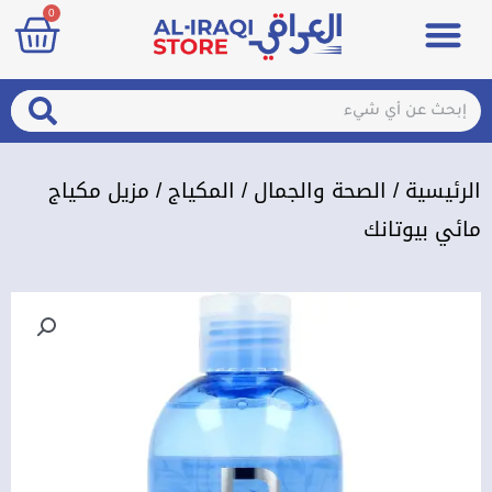
art
0
خطي
Menu
مزيلات تعرق
الصحة والجمال
عطور & معطرات
تسجيل الدخول / الإشتراك
لى
لمحتوى
arch
Search
الرئيسية
/
الصحة والجمال
/
المكياج
/ مزيل مكياج
مائي بيوتانك