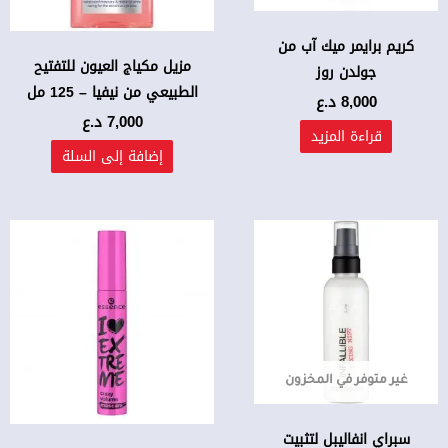
كريم برايمر ميك آب من
مزيل مكياج العيون للتفتيح
جولدن روز
الطبيعي من نيفيا – 125 مل
8,000
د.ع
7,000
د.ع
قراءة المزيد
إضافة إلى السلة
غير متوفر في المخزون
سبراي انفاليبل لتثبيت