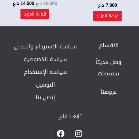
18,000
د.ع
14,500
د.ع
7,000
د.ع
قراءة المزيد
قراءة المزيد
الاقسام
سياسة الإسترجاع والتبديل​
سياسة الخصوصية
وصل حديثاً
سياسة الإستخدام
تخفيصات
التوصيل
عروضنا
إتصل بنا
تابعنا على
F
I
a
n