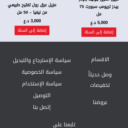
مزيل عرق رول تفتيح طبيعي
بيدز تريومب سبورت 75
من نيفيا – 50 مل
مل
3,000
د.ع
5,000
د.ع
إضافة إلى السلة
إضافة إلى السلة
الاقسام
سياسة الإسترجاع والتبديل​
سياسة الخصوصية
وصل حديثاً
سياسة الإستخدام
تخفيصات
التوصيل
عروضنا
إتصل بنا
تابعنا على