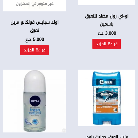
غير متوفر في المخزون
او-اي رول مضاد للتعرق
اولد سبايس فولكانو مزيل
ياسمين
تعرق
3,000
د.ع
5,000
د.ع
قراءة المزيد
قراءة المزيد
مزيل العرق جوليت باودر