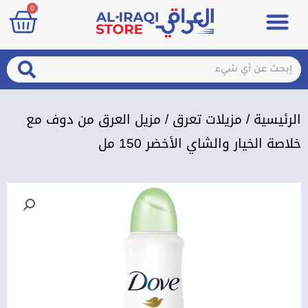
art
0
خطي
Menu
مزيلات تعرق
الصحة والجمال
عطور & معطرات
تسجيل الدخول / الإشتراك
لى
لمحتوى
arch
Search
الرئيسية
/
مزيلات تعرق
/ مزيل العرق من دوف مع
خلاصة الخيار والشاي الأخضر 150 مل