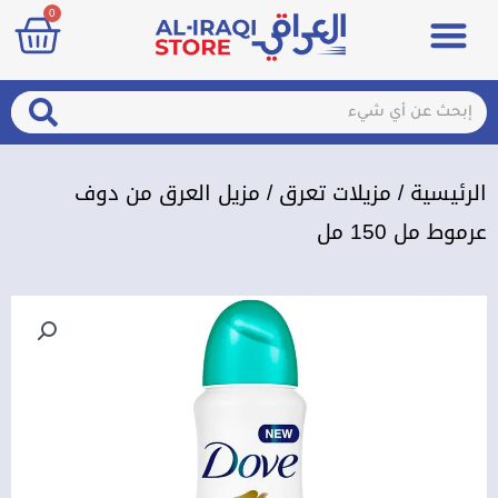
art
0
خطي
Menu
مزيلات تعرق
الصحة والجمال
عطور & معطرات
تسجيل الدخول / الإشتراك
لى
لمحتوى
arch
Search
الرئيسية
/
مزيلات تعرق
/ مزيل العرق من دوف
عرموط مل 150 مل