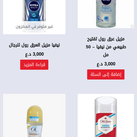
غير متوفر في المخزون
مزيل عرق رول تفتيح
نيفيا مزيل العرق رول للرجال
طبيعي من نيفيا – 50
3,000
د.ع
مل
3,000
د.ع
قراءة المزيد
إضافة إلى السلة