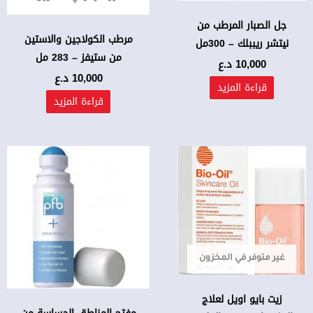
جل الصبار المرطب من
مرطب الكولاجين والاستين
نيتشر ريببلك – 300مل
من ستيفز – 283 مل
10,000
د.ع
10,000
د.ع
قراءة المزيد
قراءة المزيد
غير متوفر في المخزون
زيت بايو اويل لعلاج