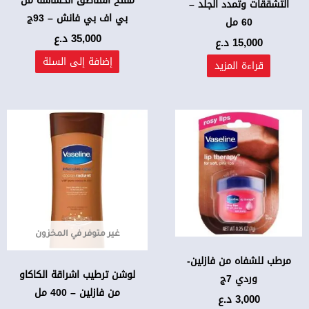
مفتح المناطق الحساسة من
التشققات وتمدد الجلد –
بي اف بي فانش – 93ج
60 مل
35,000
د.ع
15,000
د.ع
إضافة إلى السلة
قراءة المزيد
غير متوفر في المخزون
مرطب للشفاه من فازلين-
لوشن ترطيب اشراقة الكاكاو
وردي 7ج
من فازلين – 400 مل
3,000
د.ع