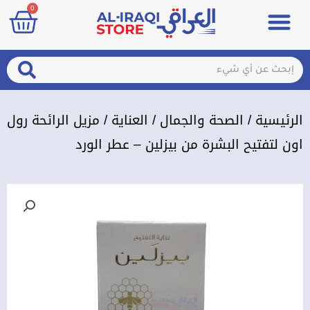
art
0
خطي
Menu
مزيلات تعرق
الصحة والجمال
عطور & معطرات
تسجيل الدخول / الإشتراك
لى
لمحتوى
arch
Search
الرئيسية
/
الصحة والجمال
/
العناية
/ مزيل الرائحة رول
اون لتفتيح البشرة من بيزلين – عطر الورد