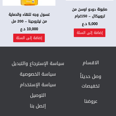
صابونة دودو اوسن من
غسول وجه للنقاء والحماية
تروبيكال – 150غرام
من نيتروجينا – 200 مل
5,000
د.ع
10,000
د.ع
إضافة إلى السلة
إضافة إلى السلة
الاقسام
سياسة الإسترجاع والتبديل​
سياسة الخصوصية
وصل حديثاً
سياسة الإستخدام
تخفيصات
التوصيل
عروضنا
إتصل بنا