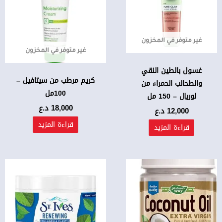
غير متوفر في المخزون
غير متوفر في المخزون
غسول بالطين النقي
كريم مرطب من سيتافيل –
والطحالب الحمراء من
100مل
لوريال – 150 مل
18,000
د.ع
12,000
د.ع
قراءة المزيد
قراءة المزيد