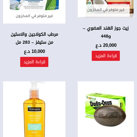
غير متوفر في المخزون
غير متوفر في المخزون
زيت جوز الهند العضوي –
مرطب الكولاجين والاستين
448g
من ستيفز – 283 مل
20,000
د.ع
10,000
د.ع
قراءة المزيد
قراءة المزيد