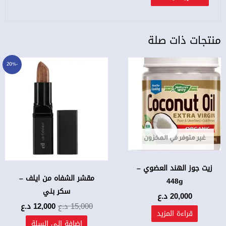
منتجات ذات صلة
السعر
السعر
-20%
الأصلي
الحالي
هو:
هو:
15,000 د.ع.
12,000 د.ع.
غير متوفر في المخزون
زيت جوز الهند العضوي –
مقشر الشفاه من ايلف –
448g
سكر بني
20,000
د.ع
15,000
د.ع
12,000
د.ع
قراءة المزيد
إضافة إلى السلة