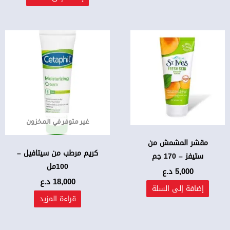
غير متوفر في المخزون
مقشر المشمش من
كريم مرطب من سيتافيل –
ستيفز – 170 جم
100مل
5,000
د.ع
18,000
د.ع
إضافة إلى السلة
قراءة المزيد