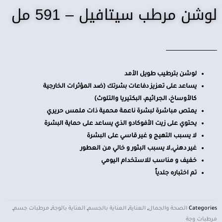
لوشن مرطب سيتافيل – 591 مل
لوشن بترطيب طويل الأمد
يساعد على تعزيز دفاعات بشرتك (ضد المؤثرات الخارجية
كالأوساخ، الجراثيم، البكتيريا والتلوث)
يمتص مباشرة لبشرة ناعمة محمية ذات ملمس حريري
يحتوي على زيت الأفوكادو الذي يساعد على حماية البشرة
لا يسبب التهيج و غير قاسي على البشرة
غير دهني,لا يسبب البثور و خالي من العطور
خفيف و مناسب للاستخدام اليومي
تم اختباره جلدياً
Categories
الصحة والجمال
,
العناية
,
العناية بالجسم
,
العناية بالوجة
,
مرطبات جسم
,
مرطبات وجة