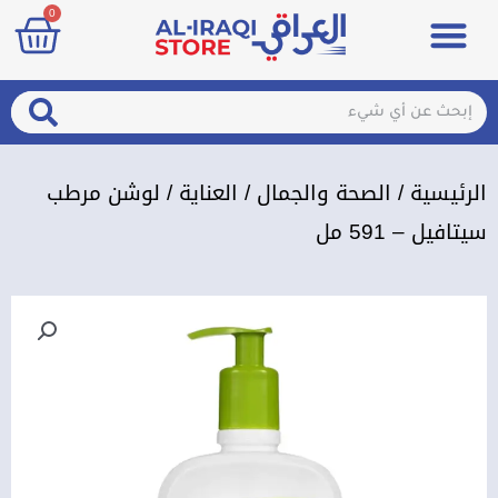
art
0
خطي
Menu
مزيلات تعرق
الصحة والجمال
عطور & معطرات
تسجيل الدخول / الإشتراك
لى
لمحتوى
arch
Search
الرئيسية
/
الصحة والجمال
/
العناية
/ لوشن مرطب
سيتافيل – 591 مل