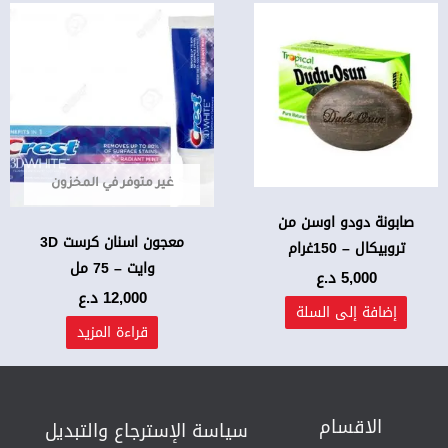
غير متوفر في المخزون
صابونة دودو اوسن من
معجون اسنان كرست 3D
تروبيكال – 150غرام
وايت – 75 مل
5,000
د.ع
12,000
د.ع
إضافة إلى السلة
قراءة المزيد
الاقسام
سياسة الإسترجاع والتبديل​