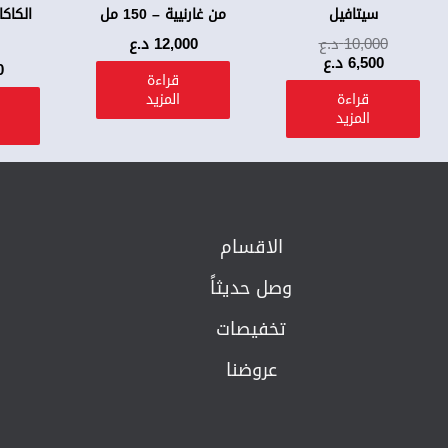
سيتافيل
من غارنيية – 150 مل
الكاكا
10,000
د.ع
12,000
د.ع
6,500
د.ع
0
قراءة
قراءة
المزيد
المزيد
الاقسام
وصل حديثاً
تخفيصات
عروضنا