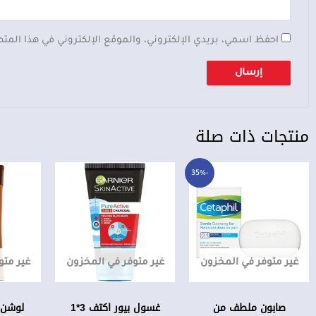
احفظ اسمي، بريدي الإلكتروني، والموقع الإلكتروني في هذا المت
منتجات ذات صلة
السعر
السعر
-35%
الحالي
الأصلي
هو:
هو:
6,500 د.ع.
10,000 د.ع.
غير متوفر في المخزون
غير متوفر في المخزون
غير متو
صابون ملطف من
غسول بيور اكتف 3*1
لوشن 