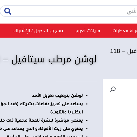
rch
 & معطرات
مزيلات تعرق
تسجيل الدخول / الإشتراك
/ لوشن مرطب سيتافيل – 118
لوشن مرطب سيتافيل – 118 مل
لوشن بترطيب طويل الأمد
يساعد على تعزيز دفاعات بشرتك (ضد المؤثرا
البكتيريا والتلوث)
يمتص مباشرة لبشرة ناعمة محمية ذات م
يحتوي على زيت الأفوكادو الذي يساعد على ح