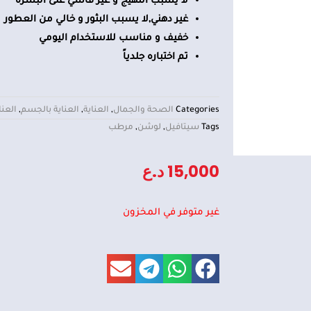
لا يسبب التهيج و غير قاسي على البشرة
غير دهني,لا يسبب البثور و خالي من العطور
خفيف و مناسب للاستخدام اليومي
تم اختباره جلدياً
Categories
الصحة والجمال
,
العناية
,
العناية بالجسم
,
العنا
Tags
سيتافيل
,
لوشن
,
مرطب
15,000
د.ع
غير متوفر في المخزون