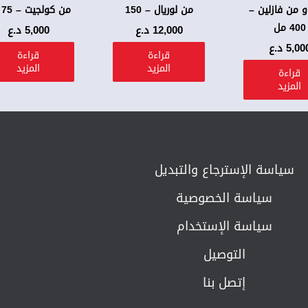
و من فازلين –
من لوريال – 150
من كولجيت – 75 مل
400 مل
12,000
د.ع
5,000
د.ع
5,00
د.ع
قراءة
قراءة
المزيد
المزيد
قراءة
المزيد
سياسة الإسترجاع والتبديل​
سياسة الخصوصية
سياسة الإستخدام
التوصيل
إتصل بنا