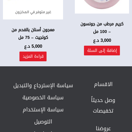
غير متوفر في المخزون
كريم مرطب من جونسون
معجون أسنان بالفحم من
– 100 مل
كولجيت – 75 مل
3,000
د.ع
5,000
د.ع
إضافة إلى السلة
قراءة المزيد
الاقسام
سياسة الإسترجاع والتبديل​
سياسة الخصوصية
وصل حديثاً
سياسة الإستخدام
تخفيصات
التوصيل
عروضنا