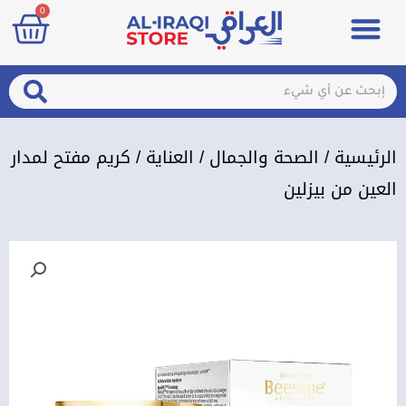
art
0
خطي
Menu
مزيلات تعرق
الصحة والجمال
عطور & معطرات
تسجيل الدخول / الإشتراك
لى
لمحتوى
arch
Search
الرئيسية
/
الصحة والجمال
/
العناية
/ كريم مفتح لمدار
العين من بيزلين