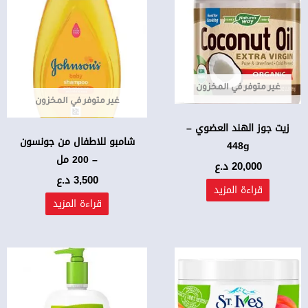
غير متوفر في المخزون
غير متوفر في المخزون
زيت جوز الهند العضوي –
شامبو للاطفال من جونسون
448g
– 200 مل
20,000
د.ع
3,500
د.ع
قراءة المزيد
قراءة المزيد