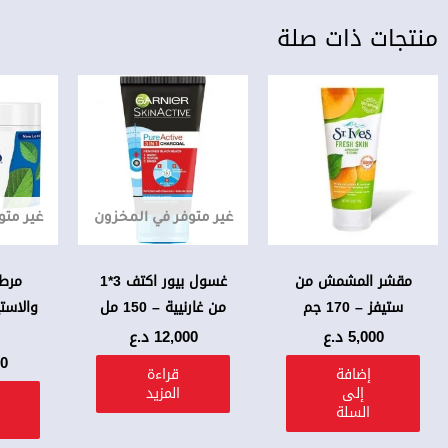
منتجات ذات صلة
غير متوفر في المخزون
غير متو
مقشر المشمش من
غسول بيور اكتف 3*1
مرطب
ستيفز – 170 جم
من غارنيية – 150 مل
والاست
5,000
د.ع
12,000
د.ع
00
إضافة
قراءة
إلى
المزيد
السلة