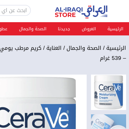
خطي
Search
لى
لمحتوى
الرئيسية
العروض
جديدنا
الصحة والجمال
عطور
الرئيسية
/
الصحة والجمال
/
العناية
/ كريم مرطب يومي
– 539 غرام