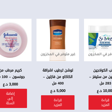
فر في المخزون
غير متوفر في المخزون
 الكولاجين
لوشن ترطيب اشراقة
كريم مرطب من
ين من ستيفز –
الكاكاو من فازلين –
جونسون – 100 مل
283 مل
400 مل
3,000
د.ع
10,0
د.ع
5,000
د.ع
إضافة
إلى
قراءة
قراءة
السلة
المزيد
المزيد