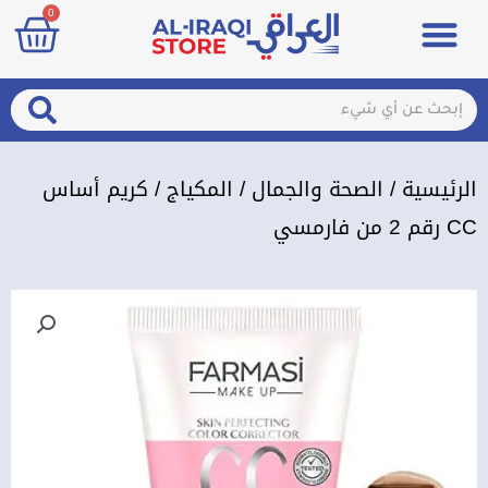
art
0
خطي
Menu
مزيلات تعرق
الصحة والجمال
عطور & معطرات
تسجيل الدخول / الإشتراك
لى
لمحتوى
arch
Search
الرئيسية
/
الصحة والجمال
/
المكياج
/ كريم أساس
CC رقم 2 من فارمسي