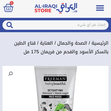
art
0
خطي
Menu
مزيلات تعرق
الصحة والجمال
عطور & معطرات
تسجيل الدخول / الإشتراك
لى
لمحتوى
arch
Search
الرئيسية
/
الصحة والجمال
/
العناية
/ قناع الطين
بالسكر الأسود والفحم من فريمان 175 مل