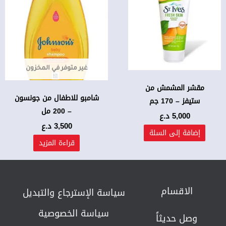
غير متوفر في المخزون
مقشر المشمش من
شامبو للاطفال من جونسون
ستيفز – 170 جم
– 200 مل
5,000
د.ع
3,500
د.ع
إضافة إلى السلة
قراءة المزيد
الاقسام
سياسة الإسترجاع والتبديل​
سياسة الخصوصية
وصل حديثاً