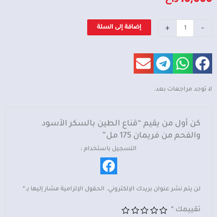
كمية
+
-
إضافة إلى السلة
قناع
الطين
بالسكر
الأسود
والفحم
لا توجد مراجعات بعد.
من
فريمان
175
كن أول من يقيم “قناع الطين بالسكر الأسود
مل
والفحم من فريمان 175 مل”
التسجيل باستخدام :
لن يتم نشر عنوان بريدك الإلكتروني.
الحقول الإلزامية مشار إليها بـ
*
تقييمك
*