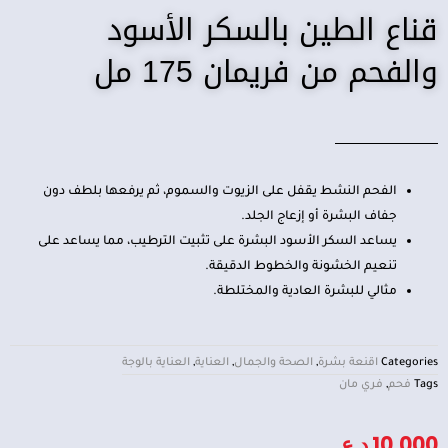
قناع الطين بالسكر الأسود
والفحم من فريمان 175 مل
الفحم النشط يقفل على الزيوت والسموم، ثم يرفعها بلطف دون
جفاف البشرة أو إزعاج الجلد.
يساعد السكر الأسود البشرة على تثبيت الترطيب، مما يساعد على
تنعيم الخشونة والخطوط الدقيقة.
مثالي للبشرة العادية والمختلطة.
Categories
اقنعة بشرة
,
الصحة والجمال
,
العناية
,
العناية بالوجة
Tags
فحم
,
فري مان
10,000
د.ع