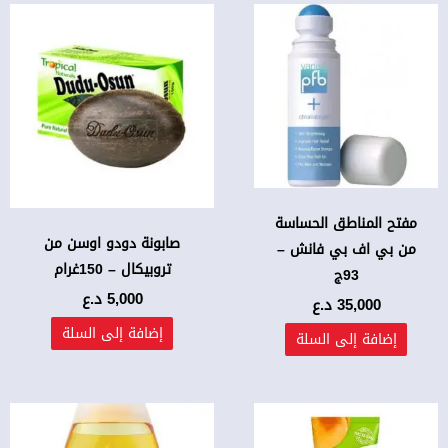
مفتح المناطق الحساسة
صابونة دودو اوسن من
من بي اف بي فانش –
تروبيكال – 150غرام
93ج
5,000
د.ع
35,000
د.ع
إضافة إلى السلة
إضافة إلى السلة