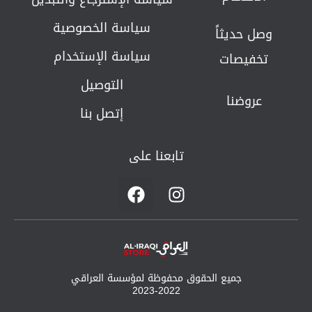
سياسة الخصوصية
وصل حديثاً
سياسة الإستخدام
تخفيصات
التوصيل
عروضنا
إتصل بنا
تابعنا على
F
I
a
n
c
s
e
t
b
a
o
g
جميع الحقوق محفوظة لمؤسسة العراقي
o
r
2023-2022
k
a