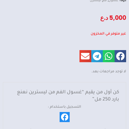
Tags
غسول
,
فم
,
ليسترن
5,000
د.ع
غير متوفر في المخزون
لا توجد مراجعات بعد.
كن أول من يقيم “غسول الفم من ليسترين نعنع
بارد 250 مل”
التسجيل باستخدام :