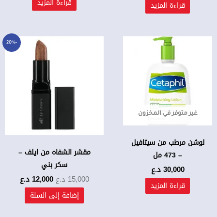
قراءة المزيد
قراءة المزيد
السعر
السعر
-20%
الأصلي
الحالي
هو:
هو:
15,000 د.ع.
12,000 د.ع.
غير متوفر في المخزون
لوشن مرطب من سيتافيل
مقشر الشفاه من ايلف –
– 473 مل
سكر بني
30,000
د.ع
15,000
د.ع
12,000
د.ع
قراءة المزيد
إضافة إلى السلة