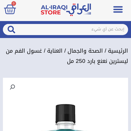
art
0
خطي
Menu
مزيلات تعرق
الصحة والجمال
عطور & معطرات
تسجيل الدخول / الإشتراك
لى
لمحتوى
arch
Search
الرئيسية
/
الصحة والجمال
/
العناية
/ غسول الفم من
ليسترين نعنع بارد 250 مل