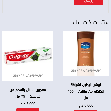
منتجات ذات صلة
غير متوفر في المخزون
غير متوفر في المخزون
لوشن ترطيب اشراقة
معجون أسنان بالفحم من
الكاكاو من فازلين – 400
كولجيت – 75 مل
مل
5,000
د.ع
5,000
د.ع