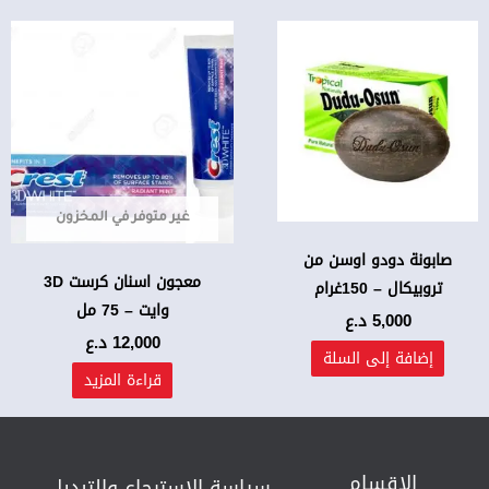
غير متوفر في المخزون
صابونة دودو اوسن من
معجون اسنان كرست 3D
تروبيكال – 150غرام
وايت – 75 مل
5,000
د.ع
12,000
د.ع
إضافة إلى السلة
قراءة المزيد
الاقسام
سياسة الإسترجاع والتبديل​