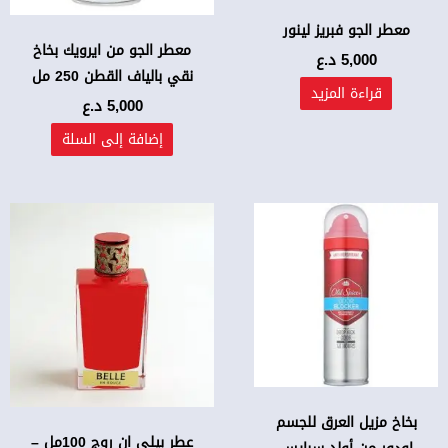
معطر الجو فبريز لينور
معطر الجو من ايرويك بخاخ
5,000
د.ع
نقي بالياف القطن 250 مل
قراءة المزيد
5,000
د.ع
إضافة إلى السلة
بخاخ مزيل العرق للجسم
عطر بيلي ان روج 100مل –