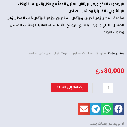
البرغموت اللاذع وزهر البرتقال المتبل ناعماً مع الكزبرة ، بينما التونكا ،
الباتشولي ، الفانيليا وخشب الصندل .
مقدمة العطر: زهر الحرير ، وبرتقال الماندرين ، وزهر البرتقال قلب العطر: زهر
العسل الليلي والورد البلغاري الروائح الأساسية: الفانيليا وخشب الصندل
وحبوب التونكا
Categories
عطور & معطرات
,
عطور
Tags
اكوا
,
عطر
,
فخر
,
لطافة
30,000
د.ع
كمية
+
-
إضافة إلى السلة
عطر
فخر
لطافة
لا توجد مراجعات بعد.