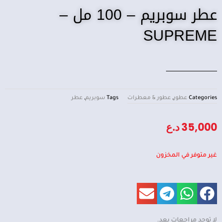
عطر سوبريم – 100 مل –
SUPREME
Categories
عطور
,
عطور & معطرات
Tags
سوبريم
,
عطر
35,000
د.ع
غير متوفر في المخزون
لا توجد مراجعات بعد.