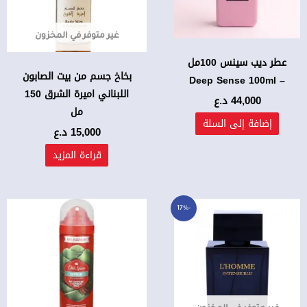
غير متوفر في المخزون
عطر ديب سينس 100مل
بخاخ جسم من بيت الصابون
– Deep Sense 100ml
اللبناني اميرة الشرق 150
44,000
د.ع
مل
إضافة إلى السلة
15,000
د.ع
قراءة المزيد
السعر
السعر
-17%
الأصلي
الحالي
هو:
هو:
48,000 د.ع.
40,000 د.ع.