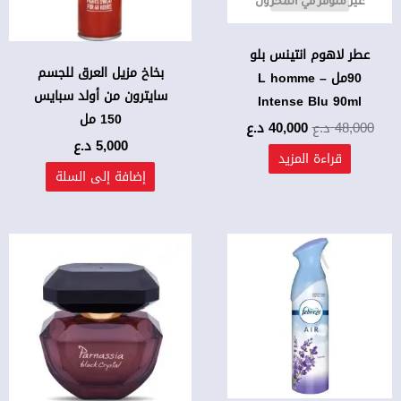
غير متوفر في المخزون
عطر لاهوم انتينس بلو
بخاخ مزيل العرق للجسم
90مل – L homme
سايترون من أولد سبايس
Intense Blu 90ml
150 مل
48,000
د.ع
40,000
د.ع
5,000
د.ع
قراءة المزيد
إضافة إلى السلة