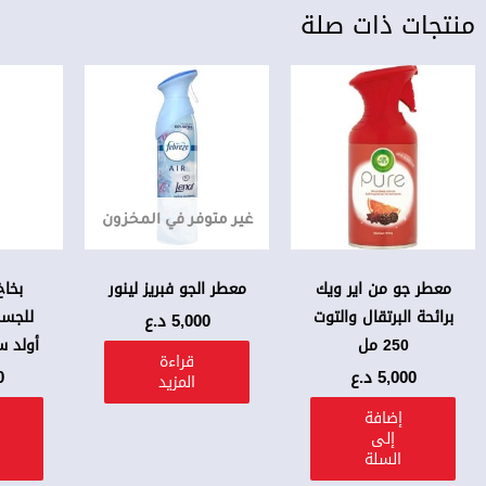
منتجات ذات صلة
غير متوفر في المخزون
معطر جو من اير ويك
معطر الجو فبريز لينور
بخاخ
برائحة البرتقال والتوت
للجسم
5,000
د.ع
250 مل
أولد سبا
قراءة
5,000
د.ع
0
المزيد
إضافة
إلى
السلة