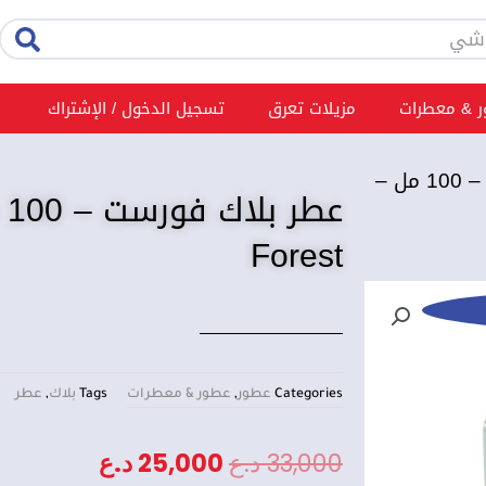
rch
 & معطرات
مزيلات تعرق
تسجيل الدخول / الإشتراك
/ عطر بلاك فورست – 100 مل –
Forest
Categories
عطور
,
عطور & معطرات
Tags
بلاك
,
عطر
السعر
السعر
33,000
د.ع
25,000
د.ع