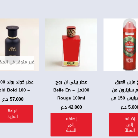
غير متوفر في الم
 مزيل العرق
عطر بيلي ان روج
 سايترون من
100مل – Belle En
– Gold Bold 100
يس 150 مل
Rouge 100ml
57,000
د.ع
5,00
د.ع
42,000
د.ع
قراءة
المزيد
إضافة
إضافة
إلى
إلى
السلة
السلة