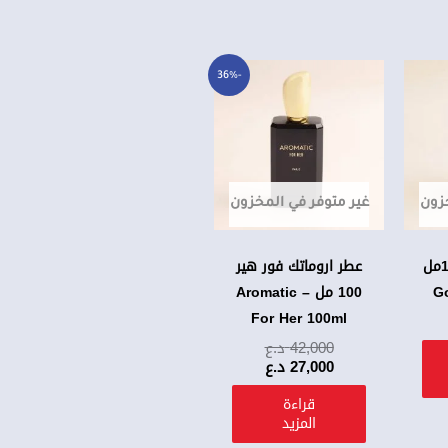
السعر
السعر
-36%
الحالي
الأصلي
هو:
هو:
42,000 د.ع.
27,000 د.ع.
خزون
غير متوفر في المخزون
عطر كولد بولد 100مل
عطر اروماتك فور هير
100 مل – Aromatic
For Her 100ml
42,000
د.ع
27,000
د.ع
قراءة
المزيد