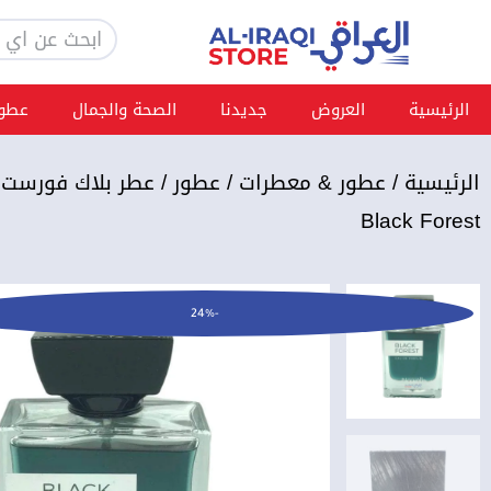
خطي
Search
لى
لمحتوى
الرئيسية
العروض
جديدنا
الصحة والجمال
عطور
الرئيسية
/
عطور & معطرات
/
عطور
Black Forest
-24%