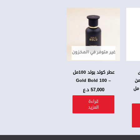
غير متوفر في المخزون
ق
عطر كولد بولد 100مل
من
– Gold Bold 100
57,000
د.ع
قراءة
المزيد