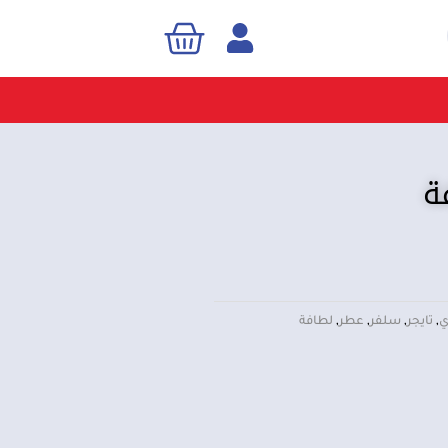
Cart
Sea
ة
ي
,
تايجر
,
سلفر
,
عطر
,
لطافة