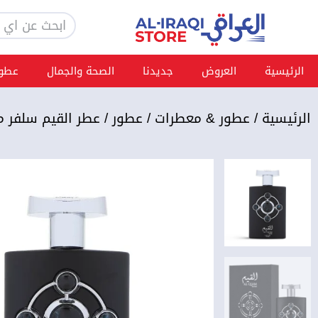
خطي
Search
لى
لمحتوى
الرئيسية
العروض
جديدنا
الصحة والجمال
عطور
الرئيسية
/
عطور & معطرات
/
عطور
/ عطر القيم سلفر م