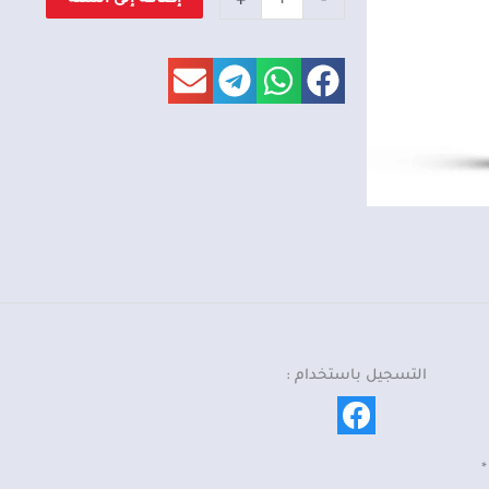
عطر
القيم
سلفر
من
لطافة
التسجيل باستخدام :
*