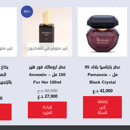
السعر
السعر
-36%
الحالي
الأصلي
هو:
هو:
42,000 د.ع.
27,000 د.ع.
غير متوفر في المخزون
غير متو
عطر بارناسيا بلاك 95
عطر اروماتك فور هير
بخاخ
مل – Parnassia
100 مل – Aromatic
الصا
For Her 100ml
Black Crystal
41,000
د.ع
42,000
د.ع
27,000
د.ع
00
إضافة
إلى
قراءة
السلة
المزيد