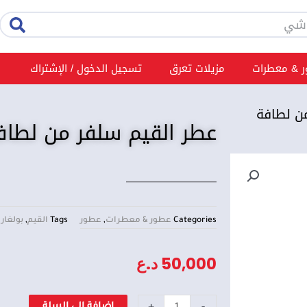
rch
 & معطرات
مزيلات تعرق
تسجيل الدخول / الإشتراك
ن لطافة
عطر القيم سلفر من لطاف
Categories
عطور & معطرات
,
عطور
Tags
القيم
,
بولغار
50,000
د.ع
كمية
+
-
إضافة إلى السلة