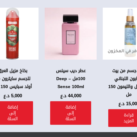
فر في المخزون
 جسم من بيت
عطر ديب سينس
بخاخ مزيل العر
بون اللبناني
100مل – Deep
للجسم سايترون 
بالزنجبيل والليمون 150
Sense 100ml
أولد سبايس 150 مل
مل
44,000
د.ع
5,000
د.ع
15,0
د.ع
إضافة
إضافة
إلى
إلى
قراءة
السلة
السلة
المزيد