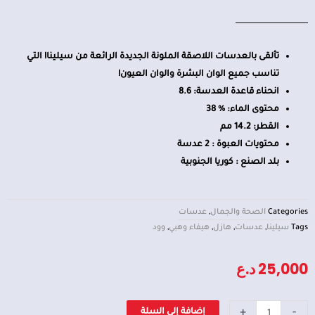
تألقى بالعدسات اللاصقة الملونة الجديدة الرائعة من سيلينا! التي
تناسب جميع الوان البشرة والوان العيون!
انحناء قاعدة العدسة: 8.6
محتوى الماء: % 38
القطر: 14.2 مم
محتويات العبوة : 2 عدسة
بلد الصنع : كوريا الجنوبية
Categories
الصحة والجمال
,
عدسات
Tags
سيلينا
,
عدسات
,
هازل
,
هيفاء وهبي
,
وود
25,000
د.ع
كمية
+
-
إضافة إلى السلة