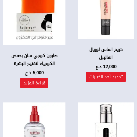
من
الأشكال
المختلفة
لهذا
المنتج.
غير متوفر في المخزون
يمكن
اختيار
كريم اساس لوريال
صابون كوجي سان بحمض
الخيارات
انفاليبل
الكوجيك لتفتيح البشرة
على
12,000
د.ع
صفحة
5,000
د.ع
تحديد أحد الخيارات
المنتج
قراءة المزيد