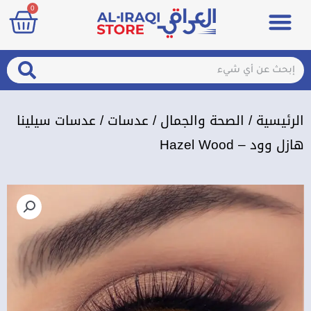
art
0
خطي
Menu
مزيلات تعرق
الصحة والجمال
عطور & معطرات
تسجيل الدخول / الإشتراك
لى
لمحتوى
arch
Search
الرئيسية
/
الصحة والجمال
/
عدسات
/ عدسات سيلينا
هازل وود – Hazel Wood