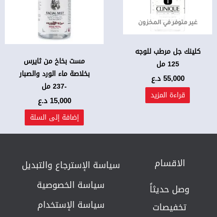
غير متوفر في المخزون
كلينك جل مرطب للوجه
مست بخاخ من ثايرس
125 مل
بخلاصة ماء الورد والصبار
55,000
د.ع
-237 مل
قراءة المزيد
15,000
د.ع
إضافة إلى السلة
الاقسام
سياسة الإسترجاع والتبديل​
سياسة الخصوصية
وصل حديثاً
سياسة الإستخدام
تخفيصات