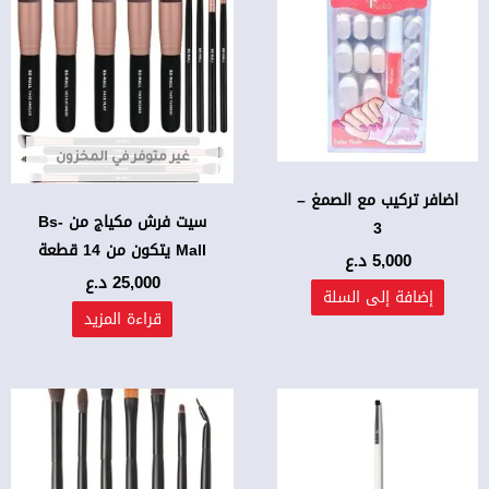
غير متوفر في المخزون
اضافر تركيب مع الصمغ –
سيت فرش مكياج من Bs-
3
Mall يتكون من 14 قطعة
5,000
د.ع
25,000
د.ع
إضافة إلى السلة
قراءة المزيد