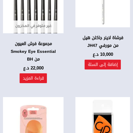
غير متوفر في المخزون
فرشاة لاينر جاكلن هيل
مجموعة فرش العيون
من مورفي JH47
Smokey Eye Essential
10,000
د.ع
من BH
إضافة إلى السلة
22,000
د.ع
قراءة المزيد