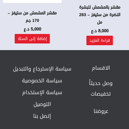
مقشر بالمشمش للبشرة
مقشر المشمش من ستيفز –
النضرة من ستيفز – 283
170 جم
مل
5,000
د.ع
8,000
د.ع
إضافة إلى السلة
قراءة المزيد
الاقسام
سياسة الإسترجاع والتبديل​
سياسة الخصوصية
وصل حديثاً
سياسة الإستخدام
تخفيصات
التوصيل
عروضنا
إتصل بنا