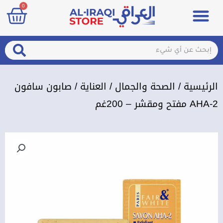
art
0
خطي
Menu
مزيلات تعرق
الصحة والجمال
عطور & معطرات
تسجيل الدخول / الإشتراك
لى
لمحتوى
arch
Search
الرئيسية
/
الصحة والجمال
/
العناية
/ صابون سافون
AHA-2 مفتح ومقشر – 200غم