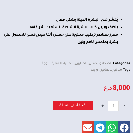
يُقشّر خلايا البشرة الميتة بشكل فعّال
ينظف ويزيل خلايا البشرة الشاحبة لتستعيد إشراقتها
معزز بعناصر ترطيب محتوية على حمض ألفا هيدروكسي للحصول على
بشرة بملمس ناعم ولين
Categories
الصحة والجمال
,
الصابون
,
العناية
,
العناية بالوجة
Tags
سافون
,
صابون
,
وايت
8,000
د.ع
كمية
+
-
إضافة إلى السلة
صابون
سافون
AHA-