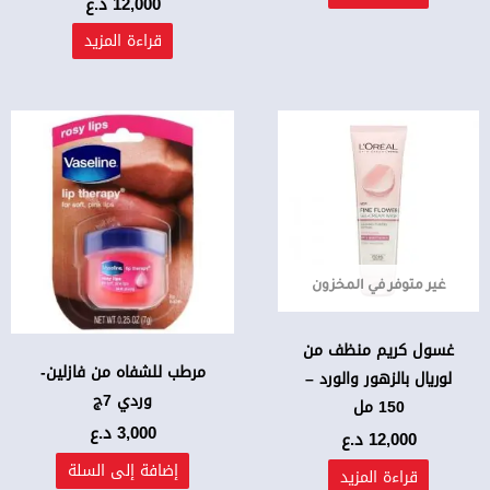
12,000
د.ع
قراءة المزيد
غير متوفر في المخزون
غسول كريم منظف من
مرطب للشفاه من فازلين-
لوريال بالزهور والورد –
وردي 7ج
150 مل
3,000
د.ع
12,000
د.ع
إضافة إلى السلة
قراءة المزيد