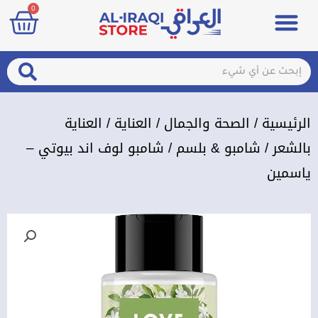
art
0
خطي
Menu
مزيلات تعرق
الصحة والجمال
عطور & معطرات
تسجيل الدخول / الإشتراك
لى
لمحتوى
arch
Search
الرئيسية
/
الصحة والجمال
/
العناية
/
العناية
بالشعر
/
شامبو & بلسم
/ شامبو لوف اند بيوتي –
ياسمين