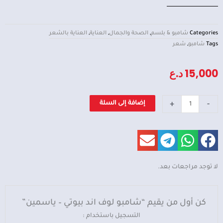
Categories
شامبو & بلسم
,
الصحة والجمال
,
العناية
,
العناية بالشعر
Tags
شامبو
,
شعر
15,000
د.ع
كمية
+
-
إضافة إلى السلة
شامبو
لوف
اند
بيوتي
-
لا توجد مراجعات بعد.
ياسمين
كن أول من يقيم “شامبو لوف اند بيوتي – ياسمين”
التسجيل باستخدام :