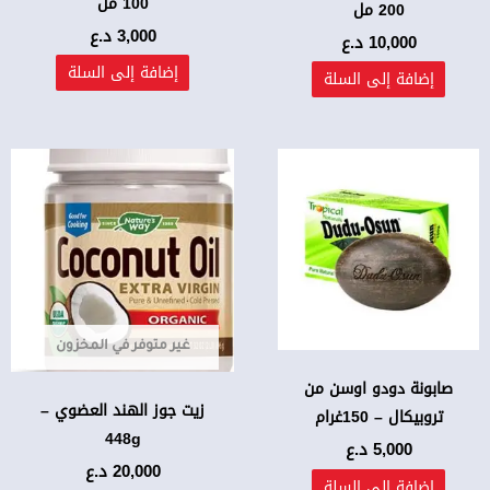
100 مل
200 مل
3,000
د.ع
10,000
د.ع
إضافة إلى السلة
إضافة إلى السلة
غير متوفر في المخزون
صابونة دودو اوسن من
زيت جوز الهند العضوي –
تروبيكال – 150غرام
448g
5,000
د.ع
20,000
د.ع
إضافة إلى السلة