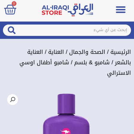
art
0
خطي
Menu
مزيلات تعرق
الصحة والجمال
عطور & معطرات
تسجيل الدخول / الإشتراك
لى
لمحتوى
arch
Search
الرئيسية
/
الصحة والجمال
/
العناية
/
العناية
بالشعر
/
شامبو & بلسم
/ شامبو أطفال اوسي
الاسترالي