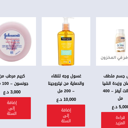
فر في المخزون
 جسم ملطف
غسول وجه للنقاء
كريم مرطب من
ان وزبدة الشيا
والحماية من نيتروجينا
جونسون – 100 مل
من سانت آيفز – 400
– 200 مل
3,000
د.ع
مل
10,000
د.ع
إضافة
5,00
د.ع
إلى
إضافة
السلة
إلى
قراءة
السلة
المزيد