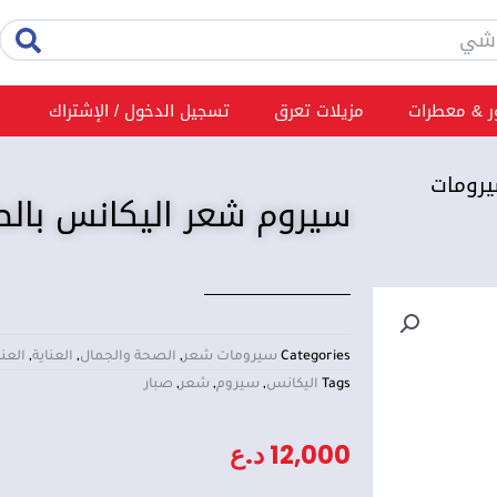
rch
 & معطرات
مزيلات تعرق
تسجيل الدخول / الإشتراك
رومات
سيروم شعر اليكانس بالصب
Categories
سيرومات شعر
,
الصحة والجمال
,
العناية
,
العنا
Tags
اليكانس
,
سيروم
,
شعر
,
صبار
12,000
د.ع