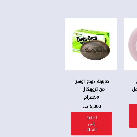
صابونة دودو اوسن
من تروبيكال –
150غرام
5,000
د.ع
إضافة
إلى
السلة