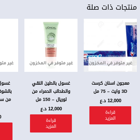
منتجات ذات صلة
غير متوفر في المخزون
غير متوفر في المخزون
غير متو
معجون اسنان كرست
غسول بالطين النقي
غسول
3D وايت – 75 مل
والطحالب الحمراء من
بالشوف
لوريال – 150 مل
12,000
د.ع
12,000
د.ع
قراءة
0
المزيد
قراءة
المزيد