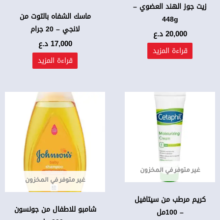
زيت جوز الهند العضوي –
ماسك الشفاه بالتوت من
448g
لانجي – 20 جرام
20,000
د.ع
17,000
د.ع
قراءة المزيد
قراءة المزيد
غير متوفر في المخزون
غير متوفر في المخزون
كريم مرطب من سيتافيل
شامبو للاطفال من جونسون
– 100مل