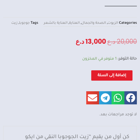
Categories
الزيوت
,
الصحة والجمال
,
العناية
,
العناية بالشعر
Tags
جوجوبا
,
زيت
السعر
السعر
20,000
د.ع
13,000
د.ع
الأصلي
الحالي
كمية
حالة التوفر:
1 متوفر في المخزون
هو:
هو:
زيت
الجوجوبا
20,000 د.ع.
13,000 د.ع.
إضافة إلى السلة
النقي
من
ايكو
فاينيست
لا توجد مراجعات بعد.
كن أول من يقيم “زيت الجوجوبا النقي من ايكو