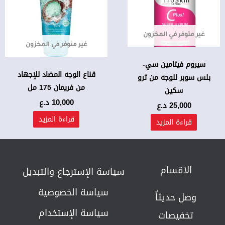
غير متوفر في المخزون
غير متوفر في المخزون
سيروم فيتامين سي-
قناع الوجه المضاد للإجهاد
بلس سوبر للوجه من ترو
من فريمان 175 مل
سكين
10,000
د.ع
25,000
د.ع
قراءة المزيد
قراءة المزيد
الاقسام
سياسة الإسترجاع والتبديل​
سياسة الخصوصية
وصل حديثاً
سياسة الإستخدام
تخفيصات