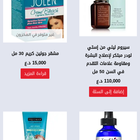
غير متوفر في المخزون
سيروم ليلي من إستي
مشقر جولين كريم 30 مل
لودر مبتكر لإصلاح البشرة
15,000
د.ع
ومقاومة علامات التقدم
في السن 50 مل
قراءة المزيد
110,000
د.ع
إضافة إلى السلة