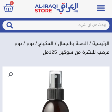
art
0
خطي
Menu
مزيلات تعرق
الصحة والجمال
عطور & معطرات
تسجيل الدخول / الإشتراك
لى
لمحتوى
arch
Search
الرئيسية
/
الصحة والجمال
/
المكياج
/
تونر
/ تونر
مرطب للبشرة من سوكين 125مل