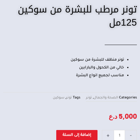
تونر مرطب للبشرة من سوكين
125مل
تونر منظف للبشرة من سوكين
خالي من الكحول والبارابين
مناسب لجميع انواع البشرة
Categories
الصحة والجمال
,
تونر
Tags
تونر
,
سوكين
5,000
د.ع
كمية
+
-
إضافة إلى السلة