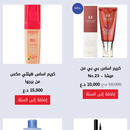
السعر
السعر
-44%
الأصلي
الحالي
هو:
هو:
18,000 د.ع.
10,000 د.ع.
كريم اساس بي بي من
كريم اساس هيلثي مكس
ميشا – No.23
من برجوا
18,000
د.ع
10,000
د.ع
15,000
د.ع
إضافة إلى السلة
إضافة إلى السلة