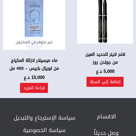
غير متوفر في المخزون
قلم لاينر لتحديد العين
ماء ميسيلار لازالة المكياج
من جولدن روز
من لوريال باريس – 400 مل
5,000
د.ع
15,000
د.ع
إضافة إلى السلة
قراءة المزيد
الاقسام
سياسة الإسترجاع والتبديل​
سياسة الخصوصية
وصل حديثاً