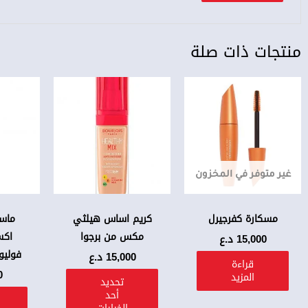
منتجات ذات صلة
هناك
العديد
من
الأشكال
المختلفة
غير متوفر في المخزون
لهذا
المنتج.
يمكن
مسكارة كفرجيرل
كريم اساس هيلثي
ماسك
مكس من برجوا
اختيار
اكس
15,000
د.ع
فولي
الخيارات
15,000
د.ع
قراءة
على
0
المزيد
تحديد
صفحة
أحد
المنتج