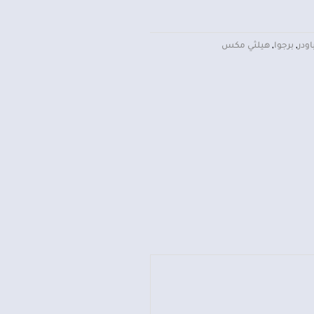
اودر
,
برجوا
,
هيلثي مكس