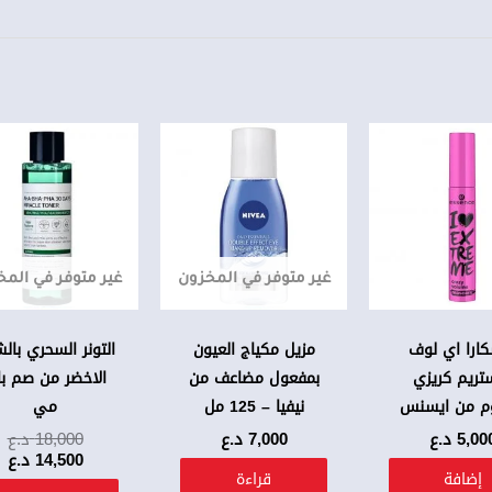
ال
ال
ال
ا
ه
ه
00
00
غير متوفر في المخزون
غير متوفر في الم
ارا اي لوف
مزيل مكياج العيون
التونر السحري بال
تريم كريزي
بمفعول مضاعف من
الاخضر من صم ب
وم من ايسنس
نيفيا – 125 مل
مي
5,00
د.ع
7,000
د.ع
18,000
د.ع
14,500
د.ع
إضافة
قراءة