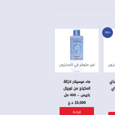
سعر
سعر
-19%
حالي
لأصلي
و:
و:
18,0 د.ع.
14,5 د.ع.
خزون
غير متوفر في المخزون
شاي
ماء ميسيلار لازالة
اي
المكياج من لوريال
باريس – 400 مل
15,000
د.ع
قراءة