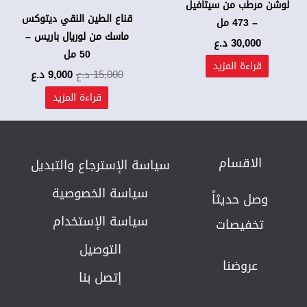
لوشن مرطب من سيتافيل
قناع الطين النقي ديتوكس
– 473 مل
ماسك من لوريال باريس –
30,000
د.ع
50 مل
قراءة المزيد
15,000
د.ع
9,000
د.ع
قراءة المزيد
الاقسام
سياسة الإسترجاع والتبديل​
سياسة الخصوصية
وصل حديثاً
سياسة الإستخدام
تخفيصات
التوصيل
عروضنا
إتصل بنا