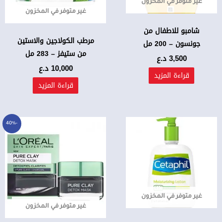
غير متوفر في المخزون
غير متوفر في المخزون
شامبو للاطفال من
مرطب الكولاجين والاستين
جونسون – 200 مل
من ستيفز – 283 مل
3,500
د.ع
10,000
د.ع
قراءة المزيد
قراءة المزيد
السعر
السعر
-40%
الأصلي
الحالي
هو:
هو:
15,000 د.ع.
9,000 د.ع.
غير متوفر في المخزون
غير متوفر في المخزون