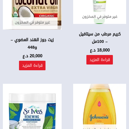
غير متوفر في المخزون
غير متوفر في المخزون
كريم مرطب من سيتافيل
زيت جوز الهند العضوي –
– 100مل
448g
18,000
د.ع
20,000
د.ع
قراءة المزيد
قراءة المزيد