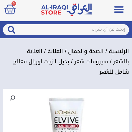
art
0
خطي
Menu
مزيلات تعرق
الصحة والجمال
عطور & معطرات
تسجيل الدخول / الإشتراك
لى
لمحتوى
arch
Search
الرئيسية
/
الصحة والجمال
/
العناية
/
العناية
بالشعر
/
سيرومات شعر
/ بديل الزيت لوريال معالج
شامل للشعر