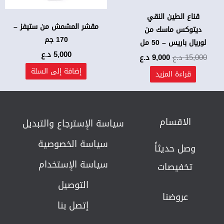
قناع الطين النقي
مقشر المشمش من ستيفز –
ديتوكس ماسك من
170 جم
لوريال باريس – 50 مل
5,000
د.ع
15,000
د.ع
9,000
د.ع
إضافة إلى السلة
قراءة المزيد
الاقسام
سياسة الإسترجاع والتبديل​
سياسة الخصوصية
وصل حديثاً
سياسة الإستخدام
تخفيصات
التوصيل
عروضنا
إتصل بنا