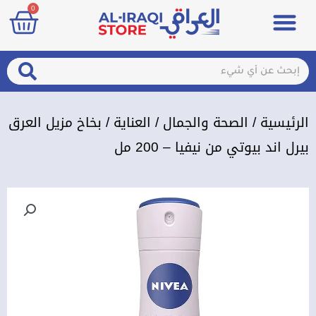
art
0
خطي
Menu
مزيلات تعرق
الصحة والجمال
عطور & معطرات
تسجيل الدخول / الإشتراك
لى
لمحتوى
arch
Search
الرئيسية
/
الصحة والجمال
/
العناية
/ بخاخ مزيل العرق
بيرل اند بيوتي من نيفيا – 200 مل