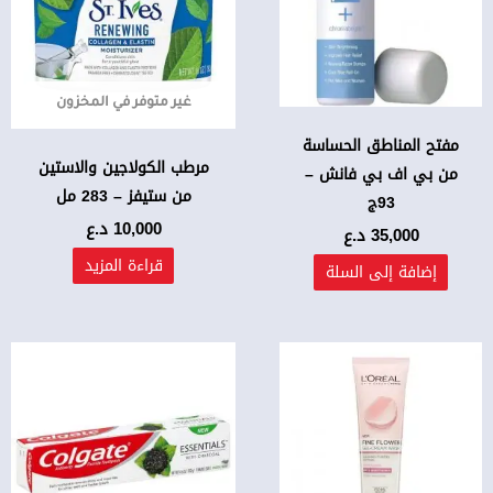
غير متوفر في المخزون
مفتح المناطق الحساسة
مرطب الكولاجين والاستين
من بي اف بي فانش –
من ستيفز – 283 مل
93ج
10,000
د.ع
35,000
د.ع
قراءة المزيد
إضافة إلى السلة