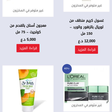
غير متوفر في المخزون
غير متوفر في المخزون
غسول كريم منظف من
معجون أسنان بالفحم من
لوريال بالزهور والورد –
كولجيت – 75 مل
150 مل
5,000
د.ع
12,000
د.ع
قراءة المزيد
قراءة المزيد
السعر
السعر
-40%
الأصلي
الحالي
هو:
هو:
15,000 د.ع.
9,000 د.ع.
غير متوفر في المخزون