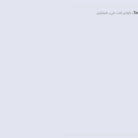
Ta
,
باودر
,
فت مي
,
ميبلين