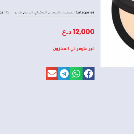
Categories
الصحة والجمال
,
المكياج
,
الوجة
,
باودر
115
gs
12,000
د.ع
غير متوفر في المخزون