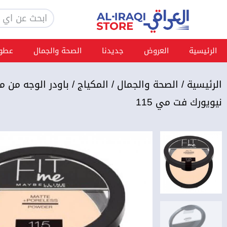
خطي
Search
لى
لمحتوى
الرئيسية
العروض
جديدنا
الصحة والجمال
عطور
الرئيسية
/
الصحة والجمال
/
المكياج
/ باودر الوجه من مي
نيويورك فت مي 115