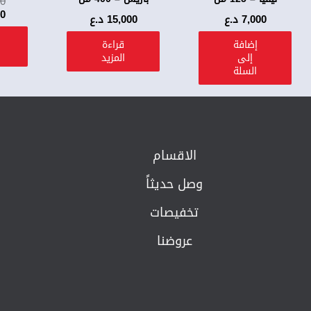
00
00
7,000
د.ع
15,000
د.ع
إضافة
قراءة
إلى
المزيد
السلة
الاقسام
وصل حديثاً
تخفيصات
عروضنا