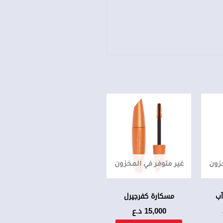
خزون
غير متوفر في المخزون
آب
مسكارة كفرجيرل
15,000
د.ع