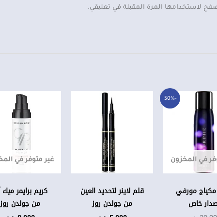
صفح لاستخدامها المرة المقبلة في تعليقي.
السعر
السعر
-50%
الحالي
الأصلي
هو:
هو:
30,000 د.ع.
15,000 د.ع.
فر في المخزون
غير متوفر في الم
مكياج مورفي
قلم لاينر لتحديد العين
كريم برايمر ميك 
صدار خاص
من جولدن روز
من جولدن روز