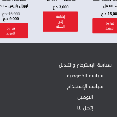
– 60 مل
لوريال باريس – 50 مل
3,000
د.ع
15,0
د.ع
15,000
د.ع
إضافة
9,000
د.ع
إلى
قراءة
السلة
المزيد
قراءة
المزيد
سياسة الإسترجاع والتبديل​
سياسة الخصوصية
سياسة الإستخدام
التوصيل
إتصل بنا