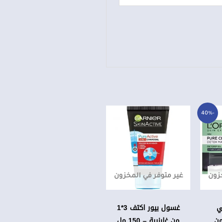
سعر
سعر
-40%
حالي
لأصلي
:
و:
9 د.ع.
15,0 د.ع.
خزون
غير متوفر في المخزون
ي
غسول بيور اكتف 3*1
ن
من غارنيية – 150 مل