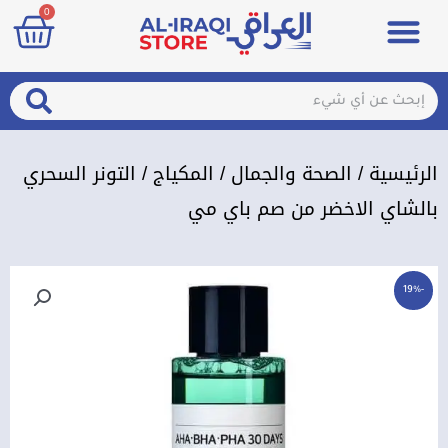
art
0
خطي
Menu
مزيلات تعرق
الصحة والجمال
عطور & معطرات
تسجيل الدخول / الإشتراك
لى
لمحتوى
arch
Search
الرئيسية
/
الصحة والجمال
/
المكياج
/ التونر السحري
بالشاي الاخضر من صم باي مي
-19%