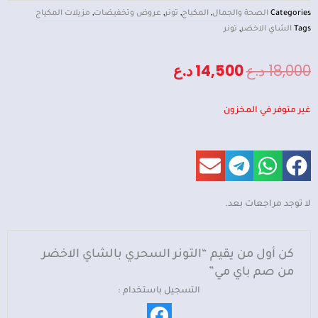
Categories
الصحة والجمال
,
المكياج
,
تونر
,
عروض وتخفيضات
,
مزيلات المكياج
Tags
الشاي الاخضر
,
تونر
السعر
السعر
18,000
د.ع
14,500
د.ع
الأصلي
الحالي
غير متوفر في المخزون
هو:
هو:
18,000 د.ع.
14,500 د.ع.
لا توجد مراجعات بعد.
كن أول من يقيم “التونر السحري بالشاي الاخضر
من صم باي مي”
التسجيل باستخدام :