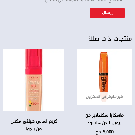
المتصفح لاستخدامها المرة المقبلة في تعليقي.
منتجات ذات صلة
هناك
العديد
من
الأشكال
المختلفة
لهذا
غير متوفر في المخزون
المنتج.
يمكن
اختيار
ماسكارا سكندلايز من
كريم اساس هيلثي مكس
الخيارات
ريميل لندن – اسود
من برجوا
على
5,000
د.ع