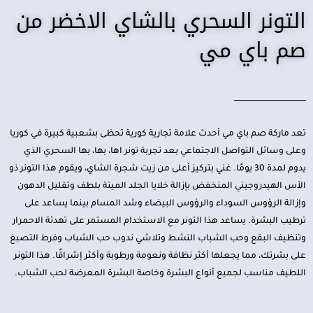
التونر السحري بالشاي الاخضر من
صم باي مي
تعد ماركة صم باي مي أحدث علامة تجارية كورية تحظى بشعبية كبيرة في كوريا
وعلى وسائل التواصل الاجتماعي بعد تجربة تونر اها، بها، بها السحري الذي
يدوم لمدة 30 يومًا. غني بتركيز أعلى من زيت شجرة الشاي، ويقوم هذا التونر ذو
الأس الهيدروجيني المنخفض بإزالة خلايا الجلد الميتة بلطف وتقليل الدهون
وإزالة الرؤوس السوداء والرؤوس البيضاء وشد المسام بينما يساعد على
ترطيب البشرة. يساعد هذا التونر مع الاستخدام المستمر على تهدئة الاحمرار
وتنظيف البقع وحب الشباب النشط وتلاشي ندوب حب الشباب وفرط التصبغ
على بشرتك، مما يجعلها أكثر نظافة ونعومة ورطوبة وأكثر إشراقًا. هذا التونر
اللطيف مناسب لجميع أنواع البشرة وخاصة البشرة المعرضة لحب الشباب.