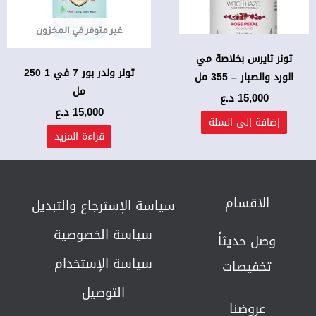
غير متوفر في المخزون
تونر ثايرس بخلاصة مي
تونر وندر بور 7 في 1 250
الورد والصبار – 355 مل
مل
15,000
د.ع
15,000
د.ع
إضافة إلى السلة
قراءة المزيد
الاقسام
سياسة الإسترجاع والتبديل​
سياسة الخصوصية
وصل حديثاً
سياسة الإستخدام
تخفيصات
التوصيل
عروضنا