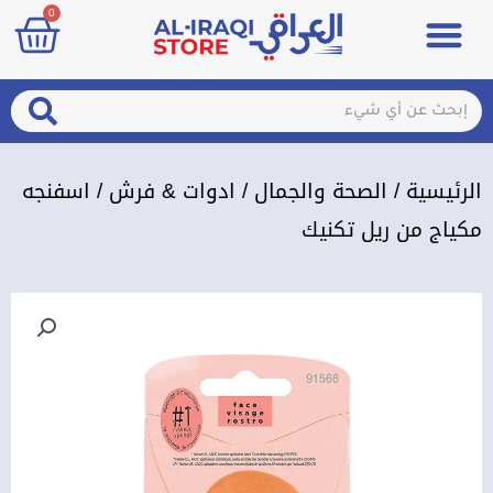
art
0
خطي
Menu
مزيلات تعرق
الصحة والجمال
عطور & معطرات
تسجيل الدخول / الإشتراك
لى
لمحتوى
arch
Search
الرئيسية
/
الصحة والجمال
/
ادوات & فرش
/ اسفنجه
مكياج من ريل تكنيك