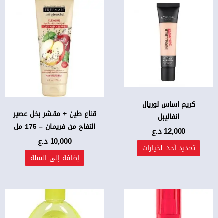
هناك
العديد
من
الأشكال
المختلفة
لهذا
المنتج.
يمكن
اختيار
كريم اساس لوريال
قناع طين + مقـشر بخل عصير
الخيارات
انفاليبل
التفاح من فريمـان – 175 مل
على
12,000
د.ع
صفحة
10,000
د.ع
تحديد أحد الخيارات
المنتج
إضافة إلى السلة