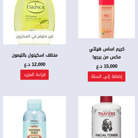
غير متوفر في المخزون
كريم اساس هيلثي
منظف اسكينول بالليمون
مكس من برجوا
12,000
د.ع
15,000
د.ع
قراءة المزيد
إضافة إلى السلة