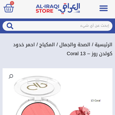
art
0
خطي
Menu
مزيلات تعرق
الصحة والجمال
عطور & معطرات
تسجيل الدخول / الإشتراك
لى
لمحتوى
arch
Search
الرئيسية
/
الصحة والجمال
/
المكياج
/ احمر خدود
كولدن روز – Coral 13