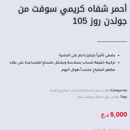
أحمر شفاه كريمي سوفت من
جولدن روز 105
يضفي تأثيراً بتركيز ناعم على البشرة
تركيبة خفيفة تنساب بسلاسة وبشكل متساوٍ للمساعدة على بقاء
مظهر المكياج متجدداً طوال اليوم
Categories
اقلام حمر
,
الصحة والجمال
,
المكياج
,
الوجة
Tags
جولدن روز
,
حمرة
,
سوفت
,
قلم
5,000
د.ع