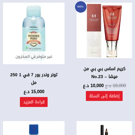
السعر
السعر
-44%
الأصلي
الحالي
هو:
هو:
18,000 د.ع.
10,000 د.ع.
غير متوفر في المخزون
كريم اساس بي بي من
تونر وندر بور 7 في 1 250
ميشا – No.23
مل
18,000
د.ع
10,000
د.ع
15,000
د.ع
إضافة إلى السلة
قراءة المزيد