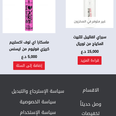
غير متوفر في المخزون
سبراي انفاليبل لتثبيت
ماسكارا اي لوف اكستريم
المكياج من لوريال
كريزي فوليوم من ايسنس
15,000
د.ع
5,000
د.ع
قراءة المزيد
إضافة إلى السلة
الاقسام
سياسة الإسترجاع والتبديل​
سياسة الخصوصية
وصل حديثاً
سياسة الإستخدام
تخفيصات