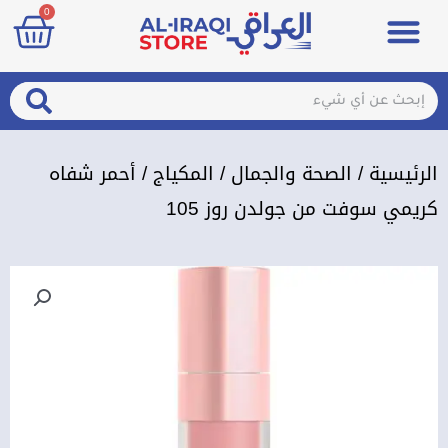
art
0
خطي
Menu
مزيلات تعرق
الصحة والجمال
عطور & معطرات
تسجيل الدخول / الإشتراك
لى
لمحتوى
arch
Search
الرئيسية
/
الصحة والجمال
/
المكياج
/ أحمر شفاه
كريمي سوفت من جولدن روز 105