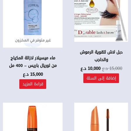
هو:
هو:
15,000 د.ع.
10,000 د.ع.
غير متوفر في المخزون
دبل لاش لتقوية الرموش
ماء ميسيلار لازالة المكياج
والحاجب
من لوريال باريس – 400 مل
15,000
د.ع
10,000
د.ع
15,000
د.ع
إضافة إلى السلة
قراءة المزيد