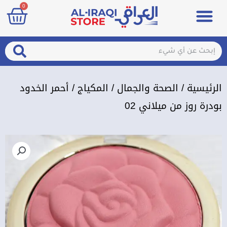
art
0
خطي
Menu
مزيلات تعرق
الصحة والجمال
عطور & معطرات
تسجيل الدخول / الإشتراك
لى
لمحتوى
arch
Search
الرئيسية
/
الصحة والجمال
/
المكياج
/ أحمر الخدود
بودرة روز من ميلاني 02