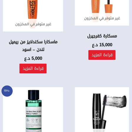
غير متوفر في المخزون
غير متوفر في المخزون
مسكارة كفرجيرل
ماسكارا سكندلايز من ريميل
15,000
د.ع
لندن – اسود
قراءة المزيد
5,000
د.ع
قراءة المزيد
السعر
السعر
-19%
الأصلي
الحالي
هو:
هو:
18,000 د.ع.
14,500 د.ع.