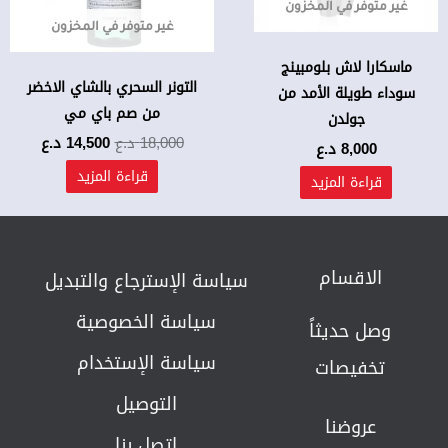
غير متوفر في المخزون
غير متوفر في المخزون
ماسكارا لاش بلومبينج
التونر السحري بالشاي الاخضر
سوداء طويلة الأمد من
من صم باي مي
جولدن
18,000
د.ع
14,500
د.ع
8,000
د.ع
قراءة المزيد
قراءة المزيد
الاقسام
سياسة الإسترجاع والتبديل​
سياسة الخصوصية
وصل حديثاً
سياسة الإستخدام
تخفيصات
التوصيل
عروضنا
إتصل بنا