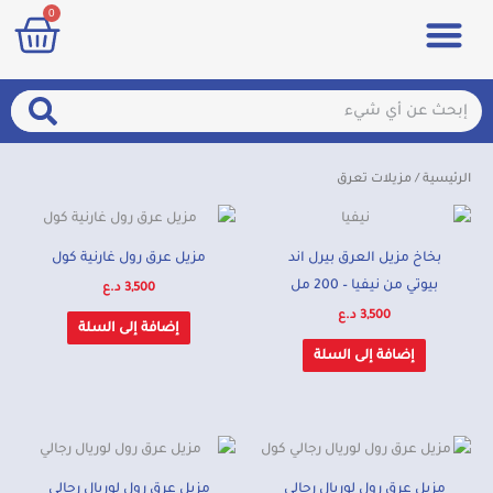
art
0
خطي
Menu
مزيلات تعرق
الصحة والجمال
عطور & معطرات
تسجيل الدخول / الإشتراك
لى
لمحتوى
arch
Search
الرئيسية
/ مزيلات تعرق
بخاخ مزيل العرق بيرل اند
مزيل عرق رول غارنية كول
بيوتي من نيفيا – 200 مل
3,500
د.ع
3,500
د.ع
إضافة إلى السلة
إضافة إلى السلة
مزيل عرق رول لوريال رجالي
مزيل عرق رول لوريال رجالي