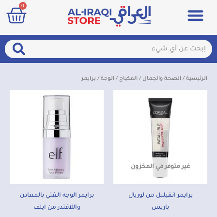
art
0
خطي
Menu
مزيلات تعرق
الصحة والجمال
عطور & معطرات
تسجيل الدخول / الإشتراك
لى
لمحتوى
arch
Search
الرئيسية
/
الصحة والجمال
/
المكياج
/
الوجة
/ برايمر
غير متوفر في المخزون
برايمر انفيلبل من لوريال
برايمر الوجه الغني بالمعادن
باريس
واللافندر من ايلف