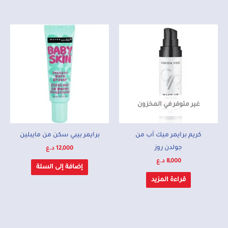
غير متوفر في المخزون
كريم برايمر ميك آب من
برايمر بيبي سكن من مايبلين
جولدن روز
12,000
د.ع
8,000
د.ع
إضافة إلى السلة
قراءة المزيد