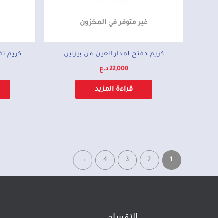
غير متوفر في المخزون
كريم مفتح لمدار العين من بيزلين
كريم تفتي
22,000
د.ع
قراءة المزيد
←
4
3
2
1
الاقسام