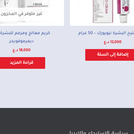
غير متوفر في المخزون
ح البشرة نيويورك – 50 غرام
كريم معالج ومرمم للبشرة
ديمرموفويجر
12,000
د.ع
18,000
د.ع
إضافة إلى السلة
قراءة المزيد
سياسة الإسترجاع والتبديل​