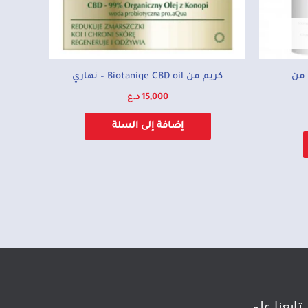
 من
كريم من Biotaniqe CBD oil – نهاري
15,000
د.ع
إضافة إلى السلة
تابعنا على