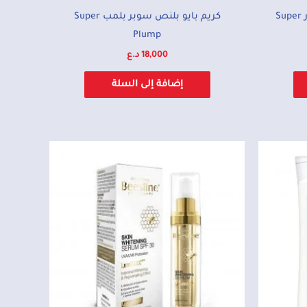
كريم بايو بلنص سوبر هايدريتور Super
كريم بايو بلنص سوبر بلمب Super
Plump
18,000
د.ع
إضافة إلى السلة